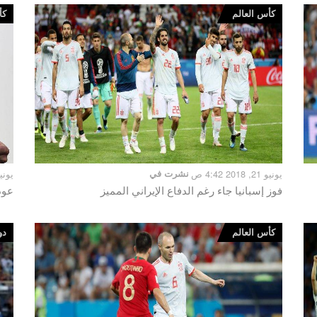
كأس العالم
كأ
يونيو 21, 2018 4:42 ص
نشرت في
يونيو 20, 2018
فوز إسبانيا جاء رغم الدفاع الإيراني المميز
عود
كأس العالم
دو