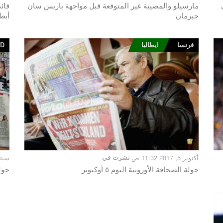
مارسيلو والمصيبة غير المتوقعة قبل مواجهة باريس سان
قائ
جيرمان
أبط
فرنسا
ايطاليا
ED
أكتوبر 5, 2017 11:32 ص
نشرت في
سبتمبر 4, 
جولة الصحافة الأوروبية اليوم ٥ أوكتوبر
جولة