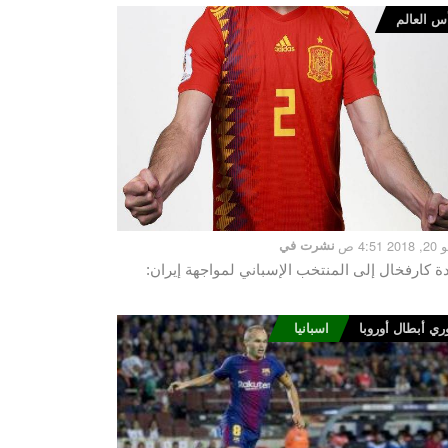
س العالم
 4:51 ص
نشرت في
ة كارفخال إلى المنتخب الإسباني لمواجهة إيران:
ري أبطال أوروبا
اسبانيا