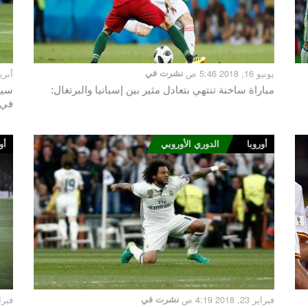
يونيو 16, 2018 5:46 ص
نشرت في
أبريل 28, 018
مباراة ساخنة تنتهي بتعادل مثير بين إسبانيا والبرتغال:
سيغ
في 
أوروبا
الدوري الأوروبي
أو
فبراير 23, 2018 4:19 ص
نشرت في
فبراير 20, 8