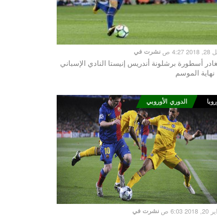
2 4:27 ص
نشرت في
ادر أسطورة برشلونة أندريس إنيستا النادي الإسباني
نهاية الموسم
روبا
الدوري الأوروبي
201 6:03 ص
نشرت في