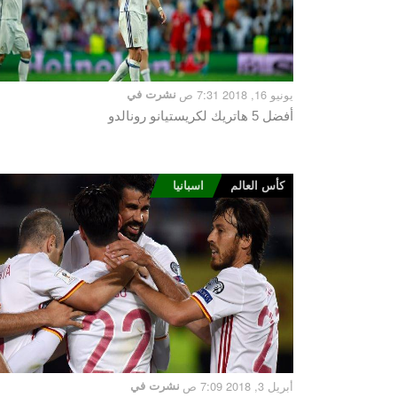
يونيو 16, 2018 7:31 ص
نشرت في
أفضل 5 هاتريك لكريستيانو رونالدو
كأس العالم
اسبانيا
أبريل 3, 2018 7:09 ص
نشرت في