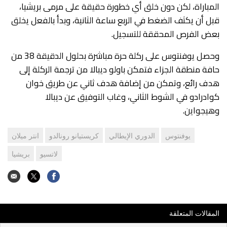
المباراة، لكن دون خلق أي خطورة حقيقة على مرمى بريشيا،
قبل أن يكثف الضغط في الربع ساعة الثانية، وبدأ بالفعل يخلق
بعض الفرص المحققة للتسجيل.
وحصل يوفنتوس على ركلة حرة مباشرة بحلول الدقيقة 38 من
حافة منطقة الجزاء فتمكن باولو ديبالا من ترجمة الركلة إلى
هدف رائع، وتمكن من إضافة هدف ثاني عن طريق خوان
كوادرادو في الشوط الثاني، وغاب التوفيق عن ديبالا
وهيجواين.
يوفنتوس
الدوري الإيطالي
كريستيانو رونالدو
انتر ميلان
لاتسيو
بريشيا
المقالات المتعلقة