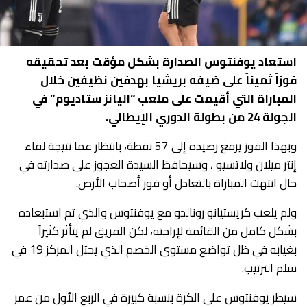
استعاد يوفنتوس الصدارة بشكل مؤقت بعد تحقيقه
فوزاً ثميناً على ضيفه بريشيا بهدفين نظيفين خلال
المباراة التي أقيمت على ملعب “اليانز ستاديوم” في
الجولة 24 من بطولة الدوري الإيطالي.
وبهذا الفوز يرفع رصيده إلى 57 نقطة، بانتظار عما نتيجة لقاء
إنتر ميلان ولاتسيو ، وسيحافظ السيدة العجوز على صدارته في
حال انتهت المباراة بالتعادل أو فوز أصحاب الأرض.
ولم يلعب كريستيانو رونالدو مع يوفنتوس والذي تم استبعاده
بشكل كامل من القائمة لإراحته، لكن الفريق لم يتأثر كثيراً
بغيابه في ظل تواضع مستوى الخصم الذي يحتل المركز 19 في
سلم الترتيب.
سيطر يوفنتوس على الكرة بنسبة كبيرة في الربع الأول من عمر