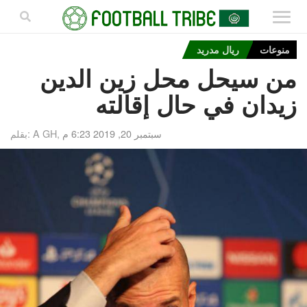
منوعات
ريال مدريد
من سيحل محل زين الدين
زيدان في حال إقالته
سبتمبر 20, 2019 6:23 م
بقلم: A GH,