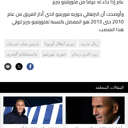
عام إذا جاء له عرضاً من فلورنتينو بيريز.
وأوضحت أن البرتغالي جوزيه مورينيو الذي أدار الفريق من عام
2010 حتى 2013 هو المفضل بالنسبة لفلورنتينو بيريز لتولي
هذا المنصب.
ريال مدريد
دوري أبطال أوروبا
باريس سان جيرمان
زين الدين زيدان
جوزيه مورينيو
ماسيميليانو أليجري
المقالات المتعلقة