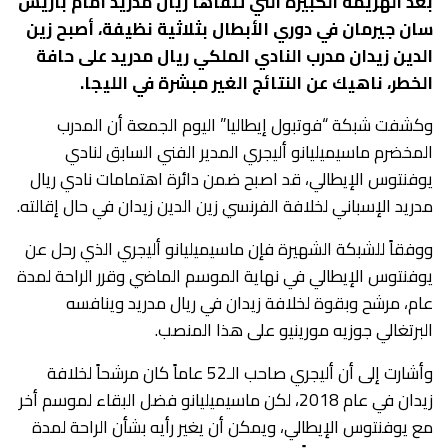
بعد الهزيمة الكبيرة التي تلقاها ريال مدريد أمام باريس
سان جيرمان في دوري الأبطال بثلاثية نظيفة، أصبح زين
الدين زيدان مدرب النادي الملكي ريال مدريد على حافة
الخطر، ناهيك عن النتائج الغير مبشرة في الليجا.
وكشفت شبكة “فوتبول إيطاليا” اليوم الجمعة أن المدرب
المخضرم ماسيميليانو أليجري المدير الفني السابق لنادي
يوفنتوس الإيطالي، قد اصبح ضمن دائرة اهتمامات نادي ريال
مدريد الإسباني لخلافة الفرنسي زين الدين زيدان في حال إقالته.
ووفقاً للشبكة الشهيرة فإن ماسيميليانو أليجري الذي رحل عن
يوفنتوس الإيطالي في نهاية الموسم الماضي وقرر الراحة لمدة
عام، مرشح وبقوة لخلافة زيدان في ريال مدريد وينافسه
البرتغالي جوزيه مورينيو على هذا المنصب.
وأشارت إلى أن أليجري صاحب الـ52 عاماً كان مرشحاً لخلافة
زيدان في عام 2018، لكن ماسيميليانو فضل البقاء لموسم أخر
مع يوفنتوس الإيطالي، ويمكن أن يغير رأيه بشأن الراحة لمدة