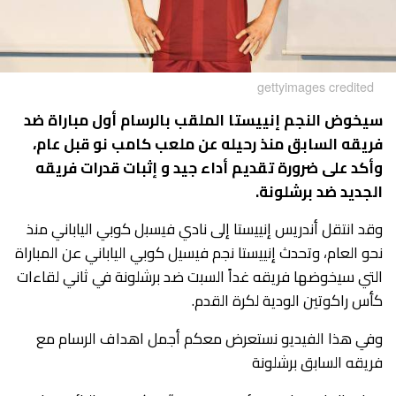
gettyimages credited
سيخوض النجم إنييستا الملقب بالرسام أول مباراة ضد
فريقه السابق منذ رحيله عن ملعب كامب نو قبل عام،
وأكد على ضرورة تقديم أداء جيد و إثبات قدرات فريقه
الجديد ضد برشلونة.
وقد انتقل أندريس إنييستا إلى نادي فيسبل كوبي الياباني منذ
نحو العام، وتحدث إنييستا نجم فيسيل كوبي الياباني عن المباراة
التي سيخوضها فريقه غداً السبت ضد برشلونة في ثاني لقاءات
كأس راكوتين الودية لكرة القدم.
وفي هذا الفيديو نستعرض معكم أجمل اهداف الرسام مع
فريقه السابق برشلونة