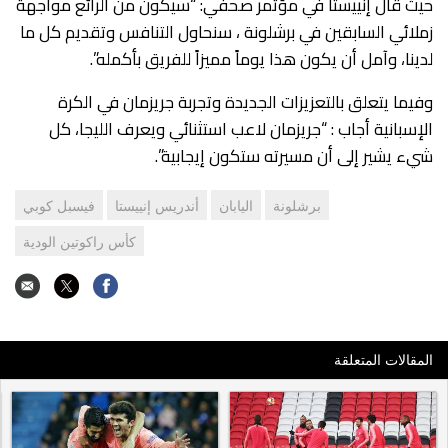
حيث قال إنييستا في مؤتمر صحفي: “سيكون من الرائع مواجهة
زملائي السابقين في برشلونة ، سنحاول التنافس وتقديم كل ما
لدينا، وآمل أن يكون هذا يوماً مميزاً للفريق بأكمله”.
وفيما يتعلق بالتعزيزات الجديدة وتجربة جريزمان في الكرة
الإسبانية أجاب : “جريزمان لاعب استثنائي ويعرف الليجا، كل
شيء يشير إلى أن مسيرته ستكون إيجابية”.
برشلونة
اليابان
أندريس إنييستا
فيسبل كوبي
كأس راكوتين الودية
المقالات المتعلقة