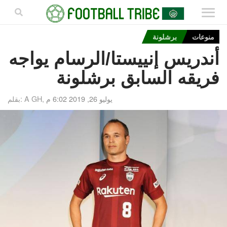
منوعات
برشلونة
أندريس إنييستا/الرسام يواجه
فريقه السابق برشلونة
يوليو 26, 2019 6:02 م
بقلم: A GH,