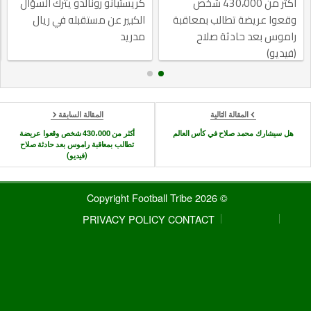
أكثر من 430،000 شخص
كريستيانو رونالدو يترك السؤال
وقعوا عريضة تطالب بمعاقبة
الكبير عن مستقبله في ريال
راموس بعد حادثة صلاح
مدريد
(فيديو)
المقالة التالية
المقالة السابقة
هل سيشارك محمد صلاح في كأس العالم
أكثر من 430،000 شخص وقعوا عريضة
تطالب بمعاقبة راموس بعد حادثة صلاح
(فيديو)
© 2026 Copyright Football Tribe
PRIVACY POLICY
CONTACT