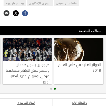
مانشستر سيتي
الدوري الإنكليزي
بيب جوارديولا
المقالات المتعلقة
الجوائز المالية في كأس العالم
هيجواين يسجل هدفان
2018
ويحطم بعض الارقام بمساعدة
مرمى توتنهام بدوري أبطال
أوروبا
المقالة التالية
المقالة السابقة