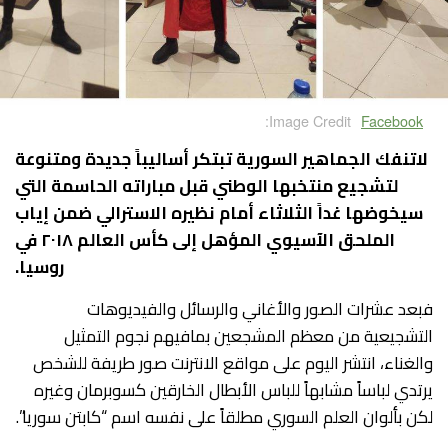
Image Credit:
Facebook
لاتنفك الجماهير السورية تبتكر أساليباً جديدة ومتنوعة
لتشجيع منتخبها الوطني قبل مباراته الحاسمة التي
سيخوضها غداً الثلاثاء أمام نظيره الاسترالي ضمن إياب
الملحق الآسيوي المؤهل إلى كأس العالم ٢٠١٨ في
روسيا.
فبعد عشرات الصور والأغاني والرسائل والفيديوهات
التشجيعية من معظم المشجعين بمافيهم نجوم التمثيل
والغناء، انتشر اليوم على مواقع الانترنت صور طريفة للشخص
يرتدي لباساً مشابهاً للباس الأبطال الخارقين كسوبرمان وغيره
لكن بألوان العلم السوري مطلقاً على نفسه اسم “كابتن سوريا”.