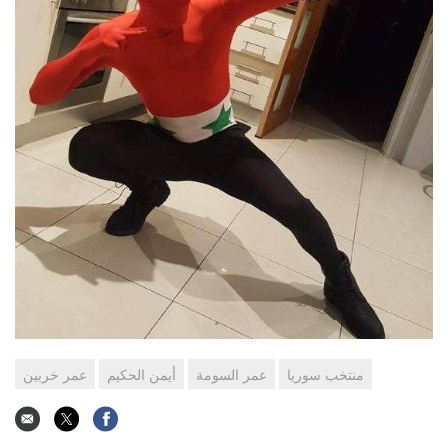
منتخب سوريا
عمر السومة
أيمن الحكيم
عمر خربين