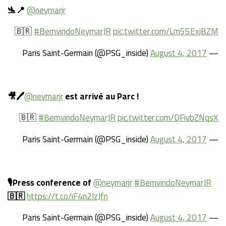
🛬📍
@neymarjr
🇧🇷
#BemvindoNeymarJR
pic.twitter.com/Lm55ExjBZM
August 4, 2017
— Paris Saint-Germain (@PSG_inside)
🎥🖊
@neymarjr
est arrivé au Parc !
🇧🇷
#BemvindoNeymarJR
pic.twitter.com/DFivbZNqsX
August 4, 2017
— Paris Saint-Germain (@PSG_inside)
🎙Press conference of
@neymarjr
#BemvindoNeymarJR
🇧🇷
https://t.co/iF4n2lzJfn
August 4, 2017
— Paris Saint-Germain (@PSG_inside)