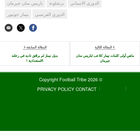
الدوري الاسباني
برشلونة
باريس سان جيرمان
الدوري الفرنسي
نيمار جونيور
المقالة التالية
المقالة السابقة
ماهي أولى كلمات نيمار كلاعب لباريس سان
بديل نيمار لم يرافق ناديه في رحلته
جيرمان
الاستعدادية !
© 2026 Copyright Football Tribe
PRIVACY POLICY
CONTACT