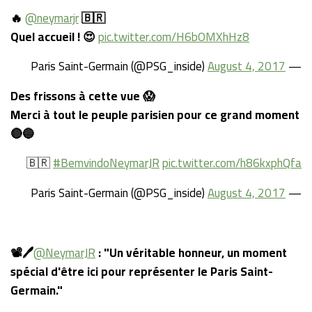
🔥
@neymarjr
🇧🇷
Quel accueil ! 😍
pic.twitter.com/H6bOMXhHz8
August 4, 2017
— Paris Saint-Germain (@PSG_inside)
Des frissons à cette vue 😱
Merci à tout le peuple parisien pour ce grand moment
🔴🔵
🇧🇷
#BemvindoNeymarJR
pic.twitter.com/h86kxphQfa
August 4, 2017
— Paris Saint-Germain (@PSG_inside)
📽🖊
@NeymarJR
: "Un véritable honneur, un moment
spécial d'être ici pour représenter le Paris Saint-
Germain."