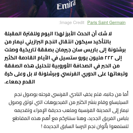
Image Credit:
Paris Saint Germain
لا شك أن الحدث الأبرز لهذا اليوم وللفترة المقبلة
بالتأكيد سيكون انتقال النجم البرازيلي نيمار من
برشلونة إلى باريس سان جيرمان بصفقة تاريخية وصلت
إلى ٢٢٢ مليون يورو ستسيل في الأيام القادمة الكثير
من الحبر في الصحافة الأوروبية لتحليل هذه الصفقة
وتبعاتها على الدوري الفرنسي وبرشلونة لا بل وعلى كرة
القدم جمعاء.
أما من جانبه، فلم يخفِ النادي الفرنسي فرحته بوصول نجم
السيليساو وقام بنشر الكثير من الفيديوهات التي توثق وصول
نيمار إلى المدينة الفرنسية وملعب حديقة الإمراء وتقديمه
بلباس الفريق الجديد، وهنا سنتتركم مع أهم هذه المقاطع
لتستمعوا بألوان نجم البرسا السابق الجديدة !