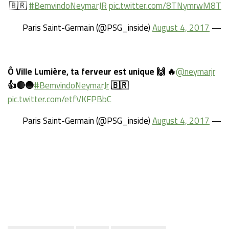
🇧🇷
#BemvindoNeymarJR
pic.twitter.com/8TNymrwM8T
August 4, 2017
— Paris Saint-Germain (@PSG_inside)
Ô Ville Lumière, ta ferveur est unique 🙌 🔥
@neymarjr
👍🔴🔵
#BemvindoNeymarJr
🇧🇷
pic.twitter.com/etfVKFPBbC
August 4, 2017
— Paris Saint-Germain (@PSG_inside)