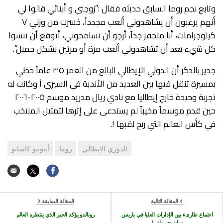
وتابع نجم روما السابق حديثه فقال :”زوجتي و أبنائي قالوا لي
أنهم يرغبون أن يشاهدوني ألعب مجدداً، خسرت من وزني ٧
كيلوجرامات، أنا متحفز جداً، أرجو أن تسامحوني، أتوقع أن تنسوا
كل شيء بعد أن تشاهدوني ألعب مرة أو مرتين بشكل جميل”.
جدير بالذكر أن الدولي الإيطالي البالغ من العمر ٣٥ عاماً حظي
بمسيرة تنقل فيها بين العديد من الأندية في السيري آ وكانت له
تجربة وحيدة خارج إيطاليا مع نادي ريال مدريد موسم ٢٠٠٥-٢٠٠٦
حين قدم موسماً مخيباً لم يستدعى على إثرها لتمثيل المنتخب
في كأس العالم التي ربح لقبها !.
الدوري الإيطالي
روما
أنتونيو كاسانو
المقالة التالية
المقالة السابقة
اجتماع طارىء بين الإدارات العليا في باريس
رونالدو يؤكد الخبر الذي ينتظره العالم
سان جيرمان !