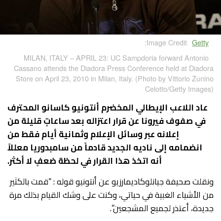
Image Credit:
Getty
MILAN, ITALY – APRIL 23: UC Sampdoria forward Antonio
Cassano attends the Diadora Press Conference held at Diadora
Store on April 23, 2010 in Milan, Italy. (Photo by Vittorio Zunino
Celotto/Getty Images)
عاد اللاعب الإيطالي المخضرم أنتونيو كاسانو المحترف
في صفوف فيرونا عن قرار اعتزاله بعد ساعاتٍ قليلة من
إعلانه عبر وسائل الإعلام وثمانية أيام فقط من
انضمامه إلى ناديه الجديد قادماً من سامبدوريا معللاً
أنه اتخذ هذا القرار في لحظة ضعفٍ لا أكثر.
ونقلت صحيفة جيانلوكاديمارزيو عن أنتونيو قوله : “قمت بالكثير
من الأشياء الغبية في حياتي، وكنت على وشك القيام بذلك مرة
جديدة، أعتذر لجميع المشجعين”.