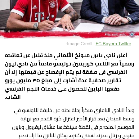
Image Credit:
FC Bayern Twitter
أعلن نادي بايرن ميونخ الألماني منذ قليل عن تعاقده
رسمياً مع اللاعب كورينتين توليسو قادماً من نادي ليون
الفرنسي في صفقة لم يتم الإفصاح عن قيمتها إلا أن
تقارير صحفية عدة أشارت إلى مبلغ ٣٥ مليون يورو
دفعها البايرن للحصول على خدمات النجم الفرنسي
الشاب.
وبدأ النادي البافاري مبكراً رحلة بحثه عن خليفة لألونسو في
وسط الميدان بعد قرار الأخير اعتزال كرة القدم مع نهاية
الموسم المنصرم في لقطة سيتذكرها عشاق ليفربول وبايرن
ميونخ و ريال مدريد لسنين كثيرة، وكان للبايرن ما اراد بضم