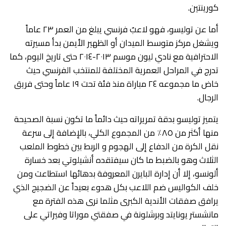
كورينتين.
أما عن توليسو، فهو لاعبٌ فرنسي يبلغ من العمر ٢٣ عاماً
ويشغل مركز متوسط الميدان أو الظهير الأيمن بدأ مسيرته
الاحترافية مع نادي ليون موسم ٢٠١٣-٢٠١٤ حتى تاريخ اليوم، كما
تدرج في المراحل العمرية المختلفة للمنتخب الفرنسي حيث
خاض ما مجموعه ٢٤ مباراة منذ فئة تحت ١٩ عاماً وحتى فريق
الرجال.
يتميز توليسو بدقة تمريراته حيث دائماً ما تكون نسبة الصحيحة
منها أكثر من ٨٥٪ من المجموع الكلي، بالإضافة إلى سرعة
نقل الكرة من الدفاع إلى الهجوم و الربط بين خطوط الملعب
الثلاث وهو بالضبط ما كان سيفتقده أنشيلوتي بعد خسارة
ألونسو، إلا أن إدارة البايرن المعروفة بدهائها استطاعت ومن
خلف الكواليس ضم اللاعب بكل هدوء بعيداً عن الضجيج الذي
يرافق صفقات الأندية الكبرى مثلما نرى هذه الفترة مع
مانشستر يونايتد وبرشلونة في صفقتي موراتا وفيراتي على