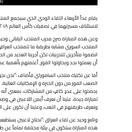
s)
يقام غداً الأربعاء اللقاء الودي الذي سيجمع المن
لاستئناف مسيرتهما في تصفيات كأس العالم ٢٠١٨، و ذلك في ملعب طوكيو الدولي في اليابان.
وعن هذه المباراة صرح مدرب المنتخب الياباني وحيد 
المنتخب السوري مشابه بطريقة ما للمنتخب العراقي،
انضموا متأخرين للتدريبات لكن أجرينا العديد من الح
أن يعملوا بجد ويحاولوا الفوز, أعلمتهم بأهمية عد
أما عن تكتيك منتخب الساموراي فأضاف :”نحن نجرب 
الصعب الفوز من دون الخبرة و الإمكانيات العالية،
يحصلوا على عددٍ كافٍ من المشاركات، بمعنى أنه 
لمباراة جيدة، علينا أن نعرف أيمن اللاعبين في وض
ونعرف طريقتهم في اللعب، وعلينا أن نكون على ال
وتابع وحيد عن لقاء العراق :”نحتاج لاعبين يستط
هذه المباراة ستكون في بيئة مختلفة تماماً عن طو