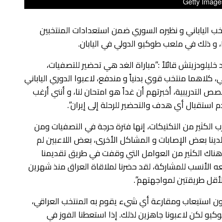
Getty Image
تخب الياباني و نظيره السوري ضمن استعدادات المنتخبين
خليلودزيتش قائلاً :”مباراة الغد هي تحضير للتصفيات،
 كلاهما منتخب قوي بدنياً و مندفع، لاعبوا الدوري الياباني
صص التدريبية، أخبرتهم أن غداً هو امتحان لنا، و أنني أرغب
م استقبال أي هدف والتحضير للرحلة إلى إيران”.
الكثير من التكتيكات، إنها فترة حرجة في التصفيات ومن
 لدينا بعض الإصابات و المشاكل الأخرى، بعض اللاعبين لم
هناك الكثير من العوامل التي وقفت في طريق تقديمنا
عه الأنسب للمشاركة، لقد حضرنا لملاقاة العراق منذ شهرين
أقل طريقتين لمواجهتهم”.
يعون استيعاب ومقارعة أي شيء يقوم به المنتخب العراقي،
كيو لكن لاعبونا جاهزين لذلك. إذا استعطنا الفوز في