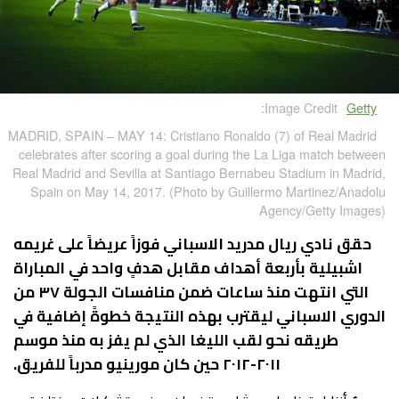
Image Credit:
Getty
MADRID, SPAIN – MAY 14: Cristiano Ronaldo (7) of Real Madrid
celebrates after scoring a goal during the La Liga match between
Real Madrid and Sevilla at Santiago Bernabeu Stadium in Madrid,
Spain on May 14, 2017. (Photo by Guillermo Martinez/Anadolu
Agency/Getty Images)
حقق نادي ريال مدريد الاسباني فوزاً عريضاً على غريمه
اشبيلية بأربعة أهداف مقابل هدفٍ واحد في المباراة
التي انتهت منذ ساعات ضمن منافسات الجولة ٣٧ من
الدوري الاسباني ليقترب بهذه النتيجة خطوةً إضافية في
طريقه نحو لقب الليغا الذي لم يفز به منذ موسم
٢٠١١-٢٠١٢ حين كان مورينيو مدرباً للفريق.