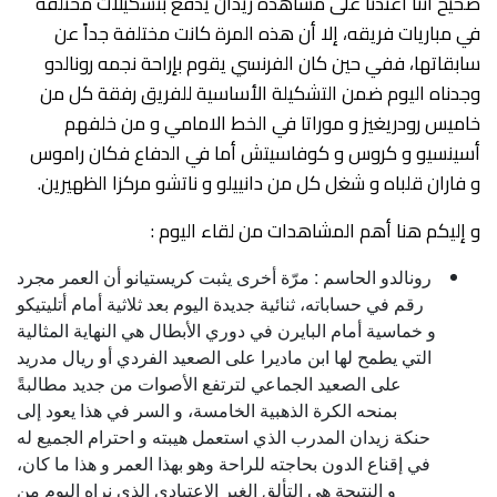
صحيحٌ أننا اعتدنا على مشاهدة زيدان يدفع بتشكيلات مختلفة
في مباريات فريقه، إلا أن هذه المرة كانت مختلفة جداً عن
سابقاتها، ففي حين كان الفرنسي يقوم بإراحة نجمه رونالدو
وجدناه اليوم ضمن التشكيلة الأساسية للفريق رفقة كل من
خاميس رودريغيز و موراتا في الخط الامامي و من خلفهم
أسينسيو و كروس و كوفاسيتش أما في الدفاع فكان راموس
و فاران قلباه و شغل كل من دانييلو و ناتشو مركزا الظهيرين.
و إليكم هنا أهم المشاهدات من لقاء اليوم :
رونالدو الحاسم : مرّة أخرى يثبت كريستيانو أن العمر مجرد
رقم في حساباته، ثنائية جديدة اليوم بعد ثلاثية أمام أتليتيكو
و خماسية أمام البايرن في دوري الأبطال هي النهاية المثالية
التي يطمح لها ابن ماديرا على الصعيد الفردي أو ريال مدريد
على الصعيد الجماعي لترتفع الأصوات من جديد مطالبةً
بمنحه الكرة الذهبية الخامسة، و السر في هذا يعود إلى
حنكة زيدان المدرب الذي استعمل هيبته و احترام الجميع له
في إقناع الدون بحاجته للراحة وهو بهذا العمر و هذا ما كان،
و النتيجة هي التألق الغير الاعتيادي الذي نراه اليوم من