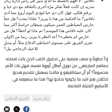
نافاس : لا أفهم بالضبط ما الذي يدور في رأس إدارة ريال
مدريد إن كانت فعلاً تفكر مرّة أخرى بالتعاقد مع دي خيا و
برقمٍ فلكي، فهل كان دي خيا ليؤدي اليوم أروع مما أدى
نافاس؟ ما الحكمة من هذا يا بيريز؟ عمّاذا تبحث؟ هل حقاً
حارس الشياطين الحمر سيكون شيطان حراسةً أكثر مما
كان عليه نافاس هذا الموسم؟ ثم ماذا لو أخطأ؟ هل من
حارسٍ لم يخطىء؟ أعد النظر يا بيريز، ربما من الاولى
تعزيز الفريق على مستوى احتياطي الدفاع مثلاً، أو ببديلٍ
للاعبك الزجاجي بيل؟
إذاً خطوةٌ و نصف متبقية على تحقيق اللقب الذي باتت تفضله
جماهير الميرينغي عن دوري أبطال أوروبا نفسه، فهل بات الأمر
محسوماً؟ أم أن سيلتافيغو و مالاجا يسعيان لتقديم هديةٍ
للكتلان هم اشد ما يكونوا بحاجةٍ لها؟ هذا ما سنعرفه في
الأسابيع القليلة القادمة.
ريال مدريد
الدوري الاسباني