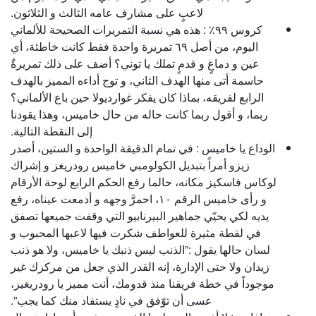
لاعبٍ على مشارف عامه الثالث و الثلاثون.
كروس ٩٩٪ : هذه هي نسبة التمريرات الصحيحة للألماني
اليوم، من أصل ٦٩ تمريرة واحدة فقط كانت خاطئة، أي
عين و دماغٍ و قدمٍ تملك يا توني؟ أضف على ذلك تمريرةٌ
حاسمة أتى منها الهدف الثاني، و توج أداءه المميز بالهدف
الرابع لفريقه، بماذا كان يفكر غوارديولا حين باع الألماني؟
ربما، و أقول ربما كانت حاله من حال خاميس، وهذا يقودنا
إلى النقطة التالية.
الوداع يا خاميس : في تمام الدقيقة الواحدة و الستين، أصدر
زيزو أمراً بتبديل الكولومبي خاميس رودريغز و إشراك
لوكاس فاسكيز مكانه، حالما رفع الحكم الرابع لوحة الأرقام
و رأى خاميس الرقم ١٠، احمرَّ وجهه و أدمعت عيناه، رفع
يديه لكي يحيّي جماهير البيرنابيو التي وقفت جميعها تصفق
في لقطة مثيرة للعواطف شكرت فيها لاعبها المحبوب و
لسان حالها يقول :”الذنب ليس ذنبك يا خاميس، ولا هو ذنب
زيدان ولا حتى الإدارة، إنه القدر الذي جعل من مركزك غير
موجوداً في خطة فريقنا منذ قدومك، أنت مميز يا رودريغيز،
عسى أن توّفق في نادٍ يستفاد منك كما يجب”.