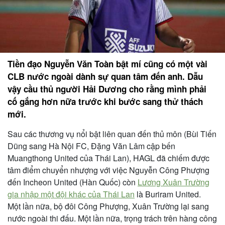
Tiền đạo Nguyễn Văn Toàn bật mí cũng có một vài
CLB nước ngoài dành sự quan tâm đến anh. Dẫu
vậy cầu thủ người Hải Dương cho rằng mình phải
cố gắng hơn nữa trước khi bước sang thử thách
mới.
Sau các thương vụ nổi bật liên quan đến thủ môn (Bùi Tiến
Dũng sang Hà Nội FC, Đặng Văn Lâm cập bến
Muangthong United của Thái Lan), HAGL đã chiếm được
tâm điểm chuyển nhượng với việc Nguyễn Công Phượng
đến Incheon United (Hàn Quốc) còn
Lương Xuân Trường
gia nhập một đội khác của Thái Lan
là Buriram United.
Một lần nữa, bộ đôi Công Phượng, Xuân Trường lại sang
nước ngoài thi đấu. Một lần nữa, trọng trách trên hàng công