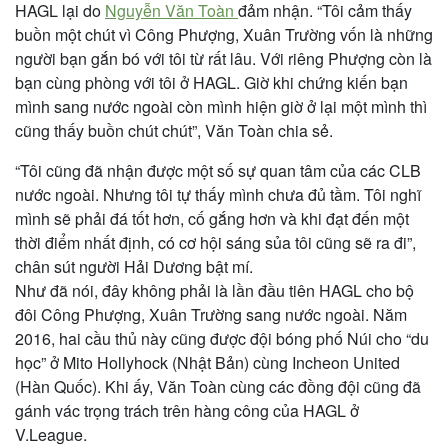
HAGL lại do
Nguyễn Văn Toàn
đảm nhận. “Tôi cảm thấy
buồn một chút vì Công Phượng, Xuân Trường vốn là những
người bạn gắn bó với tôi từ rất lâu. Với riêng Phượng còn là
bạn cùng phòng với tôi ở HAGL. Giờ khi chứng kiến bạn
mình sang nước ngoài còn mình hiện giờ ở lại một mình thì
cũng thấy buồn chút chút”, Văn Toàn chia sẻ.
“Tôi cũng đã nhận được một số sự quan tâm của các CLB
nước ngoài. Nhưng tôi tự thấy mình chưa đủ tầm. Tôi nghĩ
mình sẽ phải đá tốt hơn, cố gắng hơn và khi đạt đến một
thời điểm nhất định, có cơ hội sáng sủa tôi cũng sẽ ra đi”,
chân sút người Hải Dương bật mí.
Như đã nói, đây không phải là lần đầu tiên HAGL cho bộ
đôi Công Phượng, Xuân Trường sang nước ngoài. Năm
2016, hai cầu thủ này cũng được đội bóng phố Núi cho “du
học” ở Mito Hollyhock (Nhật Bản) cùng Incheon United
(Hàn Quốc). Khi ấy, Văn Toàn cùng các đồng đội cũng đã
gánh vác trọng trách trên hàng công của HAGL ở
V.League.