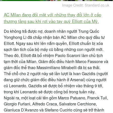
Image Credit: Standard.co.uk
AC Milan đang đối mặt với những thay đổi lớn ở cấp
thượng tầng sau khi rơi vào tay quỹ Elliott của Mỹ.
Do không trả được nợ, doanh nhân người Trung Quốc
Yonghong Li đã chấp nhận bán AC Milan cho quỹ đầu tư
Elliott. Ngay sau khi lên nắm quyền, Elliott chuẩn bị xóa
sạch tàn tích của bộ máy cũ bằng những con người mới.
Theo đó, Elliott đã bổ nhiệm Paolo Scaroni làm chủ tịch
tạm thời của Milan. Giám đốc điều hành Marco Fassone và
giám đốc thể thao Massimiliano Mirabelli đã bị sa thải.
Thế chỗ cho 2 người này sẽ lần lượt là Ivan Gazidis (người
đang giữ chức giám đốc điều hành ở Arsenal) cùng người
cũ Leonardo. Gazidis sẽ được bổ nhiệm vào tháng 9 tới,
trong khi Leonardo sẽ được công bố trong tuần này.
Ngoài ra, một loạt cái tên gồm Marco Patuano, Franck Tuil,
Giorgio Furlani, Alfredo Craca, Salvatore Cerchione,
Gianluca D’Avanzo và Stefano Cucirio cũng sẽ trở thành