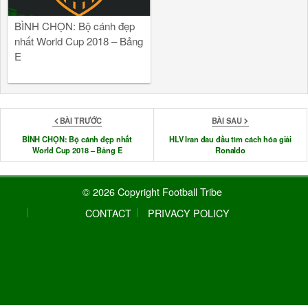
BÌNH CHỌN: Bộ cánh đẹp
nhất World Cup 2018 – Bảng
E
BÀI TRƯỚC
BÀI SAU
BÌNH CHỌN: Bộ cánh đẹp nhất
HLV Iran đau đầu tìm cách hóa giải
World Cup 2018 – Bảng E
Ronaldo
© 2026 Copyright Football Tribe
CONTACT
PRIVACY POLICY