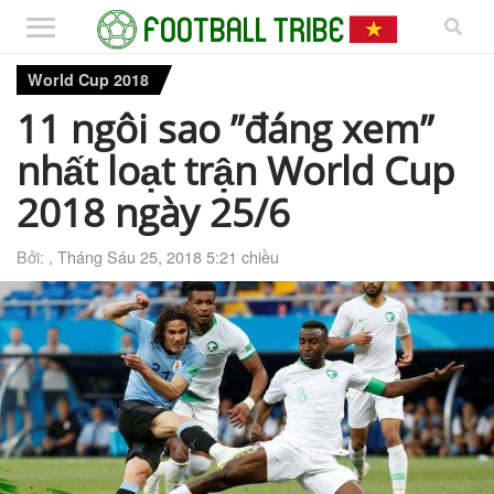
World Cup 2018
11 ngôi sao ”đáng xem”
nhất loạt trận World Cup
2018 ngày 25/6
Bởi: ,
Tháng Sáu 25, 2018 5:21 chiều