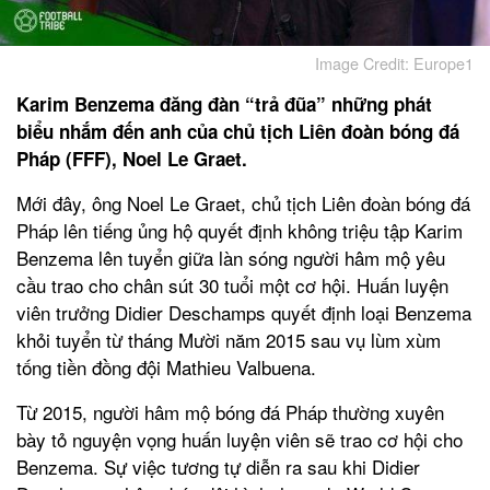
Image Credit: Europe1
Karim Benzema đăng đàn “trả đũa” những phát
biểu nhắm đến anh của chủ tịch Liên đoàn bóng đá
Pháp (FFF), Noel Le Graet.
Mới đây, ông Noel Le Graet, chủ tịch Liên đoàn bóng đá
Pháp lên tiếng ủng hộ quyết định không triệu tập Karim
Benzema lên tuyển giữa làn sóng người hâm mộ yêu
cầu trao cho chân sút 30 tuổi một cơ hội. Huấn luyện
viên trưởng Didier Deschamps quyết định loại Benzema
khỏi tuyển từ tháng Mười năm 2015 sau vụ lùm xùm
tống tiền đồng đội Mathieu Valbuena.
Từ 2015, người hâm mộ bóng đá Pháp thường xuyên
bày tỏ nguyện vọng huấn luyện viên sẽ trao cơ hội cho
Benzema. Sự việc tương tự diễn ra sau khi Didier