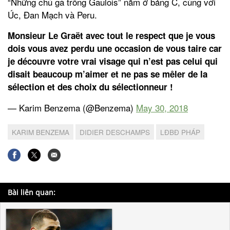
“Những chú gà trống Gaulois” nằm ở bảng C, cùng với
Úc, Đan Mạch và Peru.
Monsieur Le Graët avec tout le respect que je vous
dois vous avez perdu une occasion de vous taire car
je découvre votre vrai visage qui n’est pas celui qui
disait beaucoup m’aimer et ne pas se mêler de la
sélection et des choix du sélectionneur !
— Karim Benzema (@Benzema)
May 30, 2018
KARIM BENZEMA
DIDIER DESCHAMPS
LĐBĐ PHÁP
Bài liên quan: