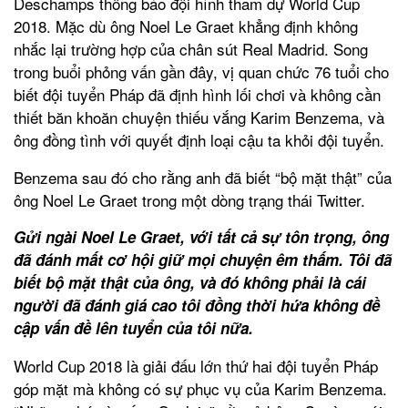
Deschamps thông báo đội hình tham dự World Cup
2018. Mặc dù ông Noel Le Graet khẳng định không
nhắc lại trường hợp của chân sút Real Madrid. Song
trong buổi phỏng vấn gần đây, vị quan chức 76 tuổi cho
biết đội tuyển Pháp đã định hình lối chơi và không cần
thiết băn khoăn chuyện thiếu vắng Karim Benzema, và
ông đồng tình với quyết định loại cậu ta khỏi đội tuyển.
Benzema sau đó cho rằng anh đã biết “bộ mặt thật” của
ông Noel Le Graet trong một dòng trạng thái Twitter.
Gửi ngài Noel Le Graet, với tất cả sự tôn trọng, ông
đã đánh mất cơ hội giữ mọi chuyện êm thấm. Tôi đã
biết bộ mặt thật của ông, và đó không phải là cái
người đã đánh giá cao tôi đồng thời hứa không đề
cập vấn đề lên tuyển của tôi nữa.
World Cup 2018 là giải đấu lớn thứ hai đội tuyển Pháp
góp mặt mà không có sự phục vụ của Karim Benzema.