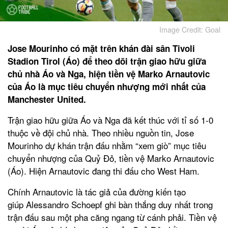
Image Credit: Goal
Jose Mourinho có mặt trên khán đài sân Tivoli
Stadion Tirol (Áo) để theo dõi trận giao hữu giữa
chủ nhà Áo và Nga, hiện tiền vệ Marko Arnautovic
của Áo là mục tiêu chuyển nhượng mới nhất của
Manchester United.
Trận giao hữu giữa Áo và Nga đã kết thúc với tỉ số 1-0
thuộc về đội chủ nhà. Theo nhiều nguồn tin, Jose
Mourinho dự khán trận đấu nhằm “xem giò” mục tiêu
chuyển nhượng của Quỷ Đỏ, tiền vệ Marko Arnautovic
(Áo). Hiện Arnautovic đang thi đấu cho West Ham.
Chính Arnautovic là tác giả của đường kiến tạo
giúp
Alessandro
Schoepf ghi bàn thắng duy nhất trong
trận đấu sau một pha căng ngang từ cánh phải. Tiền vệ