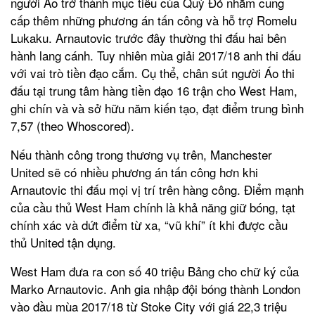
người Áo trở thành mục tiêu của Quỷ Đỏ nhằm cung
cấp thêm những phương án tấn công và hỗ trợ Romelu
Lukaku. Arnautovic trước đây thường thi đấu hai bên
hành lang cánh. Tuy nhiên mùa giải 2017/18 anh thi đấu
với vai trò tiền đạo cắm. Cụ thể, chân sút người Áo thi
đấu tại trung tâm hàng tiền đạo 16 trận cho West Ham,
ghi chín và và sở hữu năm kiến tạo, đạt điểm trung bình
7,57 (theo Whoscored).
Nếu thành công trong thương vụ trên, Manchester
United sẽ có nhiều phương án tấn công hơn khi
Arnautovic thi đấu mọi vị trí trên hàng công. Điểm mạnh
của cầu thủ West Ham chính là khả năng giữ bóng, tạt
chính xác và dứt điểm từ xa, “vũ khí” ít khi được cầu
thủ United tận dụng.
West Ham đưa ra con số 40 triệu Bảng cho chữ ký của
Marko Arnautovic. Anh gia nhập đội bóng thành London
vào đầu mùa 2017/18 từ Stoke City với giá 22,3 triệu