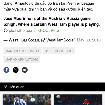
Bảng. Arnautovic thi đấu 35 trận tại Premier League
mùa vừa qua, ghi 11 bàn và có sáu đường kiến tạo.
José Mourinho is at the Austria v Russia game
tonight where a certain West Ham player is playing.
pic.twitter.com/4kHOUJ9HtS
😐
— Wᴇsᴛ Hᴀᴍ Sᴏᴄɪᴀʟ (@WestHamSocial)
May 30, 2018
MANCHESTER UNITED
JOSE MOURINHO
MARKO ARNAUTOVIC
Bài liên quan: