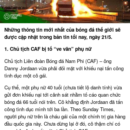
Những thông tin mới nhất của bóng đá thế giới sẽ
được cập nhật trong bản tin tối nay, ngày 21/5.
1. Chủ tịch CAF bị tố “ve vãn” phụ nữ
Chủ tịch Liên đoàn Bóng đá Nam Phi (CAF) – ông
Danny Jordaan vừa phải đối mặt với khiếu nại tấn công
tình dục một cô gái.
Cụ thể, một phụ nữ 40 tuổi (chưa tiết lộ danh tính) vừa
gửi đơn khiếu nại tới cảnh sát nhằm tố cáo quan chức
bóng đá 66 tuổi nói trên. Cô khẳng định Jordaan đã tấn
công tình dục mình tới ba lần. Theo Sunday Times,
người phụ nữ trên là cháu gái của một chính trị gia hàng
đầu quốc gia này. Chưa dừng lại ở đó, cô thậm chí có