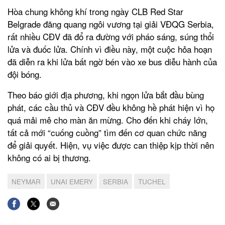
Hòa chung không khí trong ngày CLB Red Star
Belgrade đăng quang ngôi vương tại giải VĐQG Serbia,
rất nhiều CĐV đã đổ ra đường với pháo sáng, súng thổi
lửa và đuốc lửa. Chính vì điều này, một cuộc hỏa hoạn
đã diễn ra khi lửa bất ngờ bén vào xe bus diễu hành của
đội bóng.
Theo báo giới địa phương, khi ngọn lửa bắt đầu bùng
phát, các cầu thủ và CĐV đều không hề phát hiện vì họ
quá mải mê cho màn ăn mừng. Cho đến khi cháy lớn,
tất cả mới “cuống cuồng” tìm đến cơ quan chức năng
để giải quyết. Hiện, vụ việc được can thiệp kịp thời nên
không có ai bị thương.
NEYMAR
UNAI EMERY
SERBIA
TUCHEL