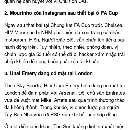
quan hệ cận huyết với vị Chủ tịch CAF.
2. Mourinho xóa Instagram sau thất bại ở FA Cup
Ngay sau thất bại tại Chung kết FA Cup trước Chelsea,
HLV Mourinho bị NHM phát hiện đã xóa trang cá nhân
Instagram. Hiện, Người Đặc Biệt vẫn chưa lên tiếng sau
hành động trên. Tuy nhiên, theo nhiều phỏng đoán, vị
chiến lược gia 53 tuổi có thể đã bị hacker xâm nhập trái
phép khiến đến ông buộc phải xóa tài khoản.
3. Unai Emery đang có mặt tại London
Theo Sky Sports, HLV Unai Emery hiện đang có mặt tại
London để đàm phán với Arsenal. Đội chủ sân Emirates
vừa để vuột mất Mikel Arteta sau quá trình thương thảo
đã không thành. Trong khi đó, vị chiến lược gia người
Tây Ban Nha vừa rời PSG sau khi hết hạn hợp đồng.
Ở một diễn biến khác, The Sun khẳng định sự xuất hiện