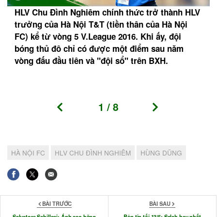
HLV Chu Đình Nghiêm chính thức trở thành HLV
trưởng của Hà Nội T&T (tiền thân của Hà Nội
FC) kể từ vòng 5 V.League 2016. Khi ấy, đội
bóng thủ đô chỉ có được một điểm sau năm
vòng đấu đầu tiên và "đội sổ" trên BXH.
1
/
8
HÀ NỘI FC
HLV CHU ĐÌNH NGHIÊM
HÙNG DŨNG
BÀI TRƯỚC
BÀI SAU
Salvatore Schillaci: Ánh sao băng
Bản tin tối 13/5: Salah hay nhất