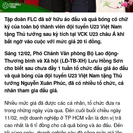
Tập đoàn FLC đã sở hữu áo đấu và quả bóng có chữ
ký của toàn bộ thành viên đội tuyển U23 Việt Nam
tặng Thủ tướng sau kỳ tích tại VCK U23 châu Á khi
bất ngờ vào cuộc với mức giá 20 tỉ đồng.
Sáng 12/02, Phó Chánh Văn phòng Bộ Lao động-
Thương binh và Xã hội (LĐ-TB-XH) Lưu Hồng Sơn
cho biết sau chưa đầy 1 tuần tổ chức đấu giá áo đấu
và quả bóng của đội tuyển U23 Việt Nam tặng Thủ
tướng Nguyễn Xuân Phúc, đã có nhiều tổ chức, cá
nhân tham gia đấu giá.
Nhiều mức giá đã được các cá nhân, tổ chức đưa ra
trong những ngày vừa qua. Đến cuối buổi chiều ngày
11/02, một doanh nghiệp ở TP HCM vẫn là đơn vị trả
cao nhất là 6 tỉ đồng cho cả quả bóng và áo đấu. Đến
tối cùng ngày, doanh nghiệp này đã nâng mức giá lên