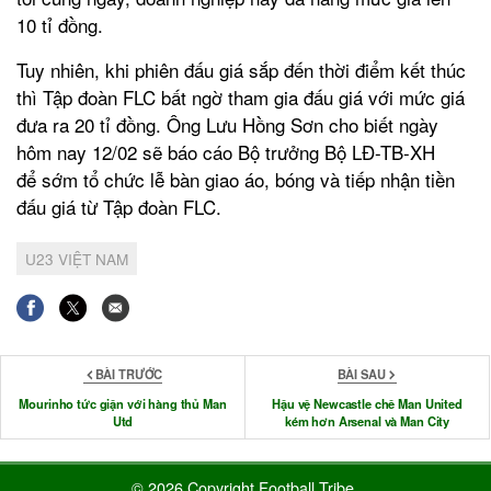
10 tỉ đồng.
Tuy nhiên, khi phiên đấu giá sắp đến thời điểm kết thúc
thì Tập đoàn FLC bất ngờ tham gia đấu giá với mức giá
đưa ra 20 tỉ đồng. Ông Lưu Hồng Sơn cho biết ngày
hôm nay 12/02 sẽ báo cáo Bộ trưởng Bộ LĐ-TB-XH
để sớm tổ chức lễ bàn giao áo, bóng và tiếp nhận tiền
đấu giá từ Tập đoàn FLC.
U23 VIỆT NAM
BÀI TRƯỚC
BÀI SAU
Mourinho tức giận với hàng thủ Man
Hậu vệ Newcastle chê Man United
Utd
kém hơn Arsenal và Man City
© 2026 Copyright Football Tribe