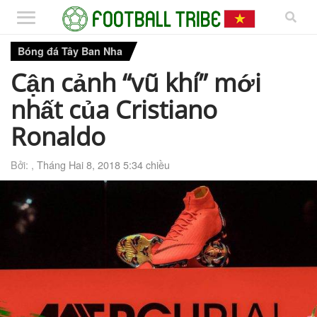
Bóng đá Tây Ban Nha
Cận cảnh “vũ khí” mới
nhất của Cristiano
Ronaldo
Bởi: ,
Tháng Hai 8, 2018 5:34 chiều