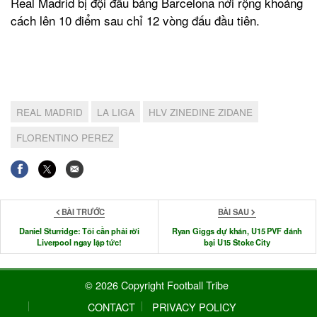
Real Madrid bị đội đầu bảng Barcelona nới rộng khoảng
cách lên 10 điểm sau chỉ 12 vòng đấu đầu tiên.
REAL MADRID
LA LIGA
HLV ZINEDINE ZIDANE
FLORENTINO PEREZ
BÀI TRƯỚC
BÀI SAU
Daniel Sturridge: Tôi cần phải rời
Ryan Giggs dự khán, U15 PVF đánh
Liverpool ngay lập tức!
bại U15 Stoke City
© 2026 Copyright Football Tribe
CONTACT
PRIVACY POLICY