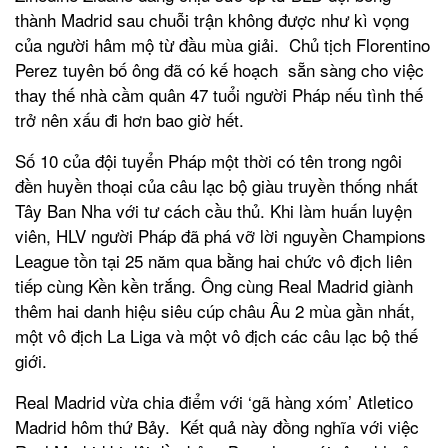
thành Madrid sau chuỗi trận không được như kì vọng
của người hâm mộ từ đầu mùa giải. Chủ tịch Florentino
Perez tuyên bố ông đã có kế hoạch sẵn sàng cho việc
thay thế nhà cầm quân 47 tuổi người Pháp nếu tình thế
trở nên xấu đi hơn bao giờ hết.
Số 10 của đội tuyển Pháp một thời có tên trong ngôi
đền huyền thoại của câu lạc bộ giàu truyền thống nhất
Tây Ban Nha với tư cách cầu thủ. Khi làm huấn luyện
viên, HLV người Pháp đã phá vỡ lời nguyền Champions
League tồn tại 25 năm qua bằng hai chức vô địch liên
tiếp cùng Kền kền trắng. Ông cùng Real Madrid giành
thêm hai danh hiệu siêu cúp châu Âu 2 mùa gần nhất,
một vô địch La Liga và một vô địch các câu lạc bộ thế
giới.
Real Madrid vừa chia điểm với ‘gã hàng xóm’ Atletico
Madrid hôm thứ Bảy. Kết quả này đồng nghĩa với việc