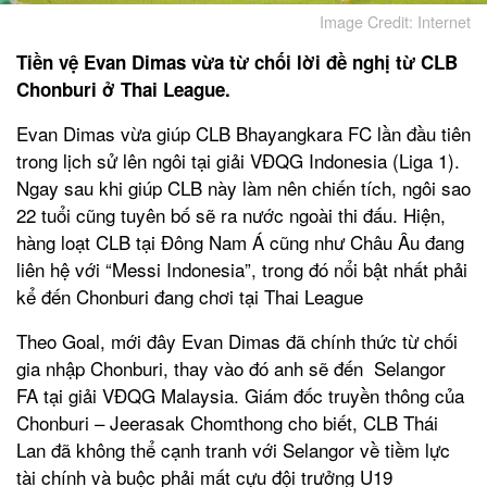
Image Credit: Internet
Tiền vệ Evan Dimas vừa từ chối lời đề nghị từ CLB
Chonburi ở Thai League.
Evan Dimas vừa giúp CLB Bhayangkara FC lần đầu tiên
trong lịch sử lên ngôi tại giải VĐQG Indonesia (Liga 1).
Ngay sau khi giúp CLB này làm nên chiến tích, ngôi sao
22 tuổi cũng tuyên bố sẽ ra nước ngoài thi đấu. Hiện,
hàng loạt CLB tại Đông Nam Á cũng như Châu Âu đang
liên hệ với “Messi Indonesia”, trong đó nổi bật nhất phải
kể đến Chonburi đang chơi tại Thai League
Theo Goal, mới đây Evan Dimas đã chính thức từ chối
gia nhập Chonburi, thay vào đó anh sẽ đến Selangor
FA tại giải VĐQG Malaysia. Giám đốc truyền thông của
Chonburi – Jeerasak Chomthong cho biết, CLB Thái
Lan đã không thể cạnh tranh với Selangor về tiềm lực
tài chính và buộc phải mất cựu đội trưởng U19