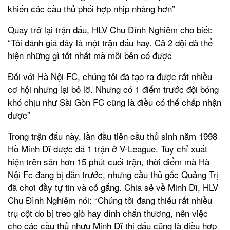
khiến các cầu thủ phối hợp nhịp nhàng hơn”
Quay trở lại trận đấu, HLV Chu Đình Nghiêm cho biết:
“Tôi đánh giá đây là một trận đấu hay. Cả 2 đội đã thể
hiện những gì tốt nhất mà mỗi bên có được
Đối với Hà Nội FC, chúng tôi đã tạo ra được rất nhiều
cơ hội nhưng lại bỏ lỡ. Nhưng có 1 điểm trước đội bóng
khó chịu như Sài Gòn FC cũng là điều có thể chấp nhận
được”
Trong trận đấu này, lần đầu tiên cầu thủ sinh năm 1998
Hồ Minh Dĩ được đá 1 trận ở V-League. Tuy chỉ xuất
hiện trên sân hơn 15 phút cuối trận, thời điểm mà Hà
Nội Fc đang bị dẫn trước, nhưng cầu thủ gốc Quảng Trị
đã chơi đầy tự tin và cố gắng. Chia sẻ về Minh Dĩ, HLV
Chu Đình Nghiêm nói: “Chúng tôi đang thiếu rất nhiều
trụ cột do bị treo giò hay dính chấn thương, nên việc
cho các cầu thủ nhưu Minh Dĩ thi đấu cũng là điều hợp