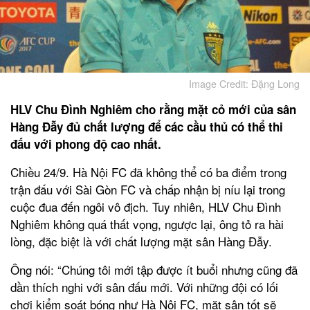
Image Credit: Đặng Long
HLV Chu Đình Nghiêm cho rằng mặt cỏ mới của sân
Hàng Đẫy đủ chất lượng để các cầu thủ có thể thi
đấu với phong độ cao nhất.
Chiều 24/9. Hà Nội FC đã không thể có ba điểm trong
trận đấu với Sài Gòn FC và chấp nhận bị níu lại trong
cuộc đua đến ngôi vô địch. Tuy nhiên, HLV Chu Đình
Nghiêm không quá thất vọng, ngược lại, ông tỏ ra hài
lòng, đặc biệt là với chất lượng mặt sân Hàng Đẫy.
Ông nói: “Chúng tôi mới tập được ít buổi nhưng cũng đã
dần thích nghi với sân đấu mới. Với những đội có lối
chơi kiểm soát bóng như Hà Nội FC, mặt sân tốt sẽ