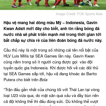
Image Credit: FOX Sports Asia
Hậu vệ mang hai dòng màu Mỹ – Indonesia, Gavin
Kwan Adsit mới đây cho biết, anh tin rằng bóng đá
nước nhà sẽ phát triển mạnh mẽ trong thời gian tới
bất chấp sự chia rẻ của liên đoàn bóng đá nước này.
Cầu thủ này là một trong số những cái tên nổi bật của
HLV Luis Milla tại SEA Games lần này. Gavin Kwan
cũng nằm trong số ít người cùng được gọi vào đội
tuyển quốc gia Indonesia. Khi được hỏi về các đối thủ
tại SEA Games sắp tới, hậu vệ đang khoác áo Barito
Putera cho biết trên
Bola
“Trận đấu gần nhất của chúng tôi với Thái Lan tại vòng
loại U23 vừa qua, do mặt sân quá xấu và đầy bùn nên
cả đội không thể thi đấu đúng sức. Dù không thể vượt