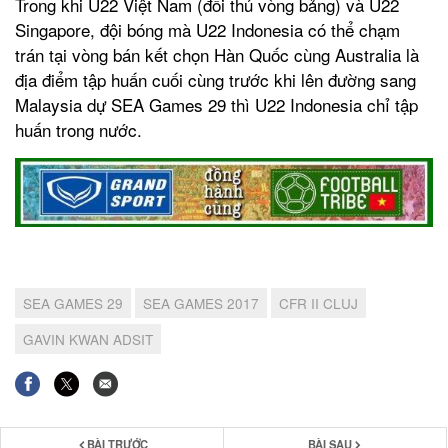
Trong khi U22 Việt Nam (đối thủ vòng bảng) và U22
Singapore, đội bóng mà U22 Indonesia có thể chạm
trán tại vòng bán kết chọn Hàn Quốc cùng Australia là
địa điểm tập huấn cuối cùng trước khi lên đường sang
Malaysia dự SEA Games 29 thì U22 Indonesia chỉ tập
huấn trong nước.
SEA GAMES 29
SEA GAMES 2017
CFR II CLUJ
GAVIN KWAN ADSIT
BÀI TRƯỚC
BÀI SAU