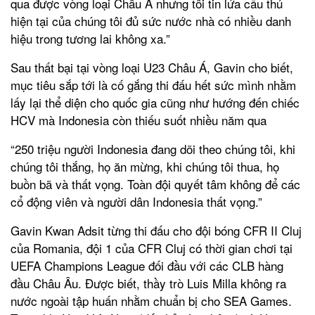
qua được vòng loại Châu Á nhưng tôi tin lứa cầu thủ
hiện tại của chúng tôi đủ sức nước nhà có nhiều danh
hiệu trong tương lai không xa.”
Sau thất bại tại vòng loại U23 Châu Á, Gavin cho biết,
mục tiêu sắp tới là cố gắng thi đấu hết sức mình nhằm
lấy lại thể diện cho quốc gia cũng như hướng đến chiếc
HCV mà Indonesia còn thiếu suốt nhiều năm qua
“250 triệu người Indonesia đang dõi theo chúng tôi, khi
chúng tôi thắng, họ ăn mừng, khi chúng tôi thua, họ
buồn bã và thất vọng. Toàn đội quyết tâm không để các
cổ động viên và người dân Indonesia thất vọng.”
Gavin Kwan Adsit từng thi đấu cho đội bóng CFR II Cluj
của Romania, đội 1 của CFR Cluj có thời gian chơi tại
UEFA Champions League đối đầu với các CLB hàng
đầu Châu Âu. Được biết, thầy trò Luis Milla không ra
nước ngoài tập huấn nhằm chuẩn bị cho SEA Games.