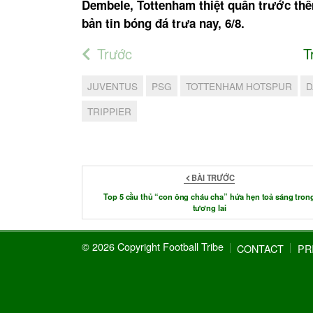
Dembele
, Tottenham thiệt quân trước th
bản tin bóng đá trưa nay, 6/8.
Trước
T
JUVENTUS
PSG
TOTTENHAM HOTSPUR
D
TRIPPIER
BÀI TRƯỚC
Top 5 cầu thủ “con ông cháu cha” hứa hẹn toả sáng tron
tương lai
© 2026 Copyright Football Tribe
CONTACT
PR