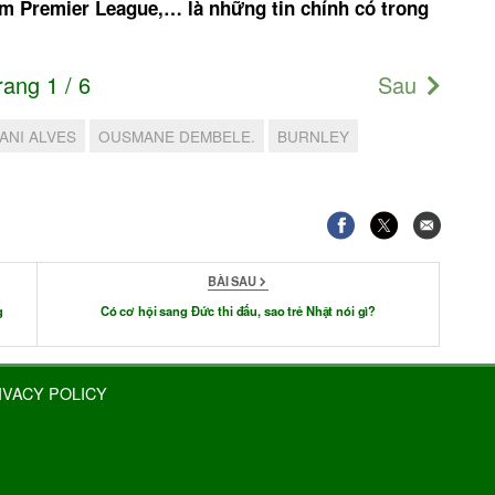
ềm Premier League,… là những tin chính có trong
rang 1 / 6
Sau
ANI ALVES
OUSMANE DEMBELE.
BURNLEY
BÀI SAU
g
Có cơ hội sang Đức thi đấu, sao trẻ Nhật nói gì?
IVACY POLICY