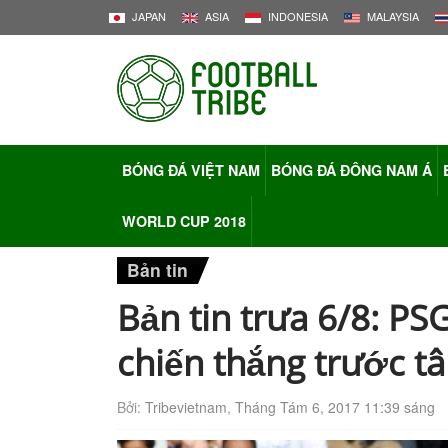
JAPAN
ASIA
INDONESIA
MALAYSIA
BÓNG ĐÁ VIỆT NAM
BÓNG ĐÁ ĐÔNG NAM Á
WORLD CUP 2018
Bản tin
Bản tin trưa 6/8: P
chiến thắng trước tâ
Bởi:
Tribevietnam
,
Tháng Tám 6, 2017 11:39 sáng