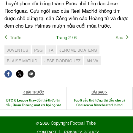
thuyết phục đội bóng thành Paris nhả tiền đạo Jese
Rodriguez. Cựu ngôi sao của Real Madrid không tìm
được chỗ đứng tại sân Công viên các Hoàng tử và được
đem cho Las Palmas mượn nửa cuối mùa trước.
Trước
Trang 2 / 6
Sau
JUVENTUS
PSG
FA
JEROME BOATENG
BLAISE MATUIDI
JESE RODRIGUEZ
ĂN VẠ
BÀI TRƯỚC
BÀI SAU
BTC K League thay đổi thể thức thi
Top 5 cầu thủ từng thi đấu cho cả
đấu, Xuân Trường mất cơ hội cọ xát
Chelsea và Manchester United
© 2026 Copyright Football Tribe
CONTACT
PRIVACY POLICY