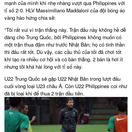
mạnh của mình khi nhẹ nhàng vượt qua Philippines với
tỉ số 2-0. HLV Massimiliano Maddaloni của đội bóng áo
vàng hào hứng chia sẻ:
“Tôi rất vui vì trận thắng này. Trận đấu này không hề dễ
dàng cho Trung Quốc, bởi Philippines không muốn có
một trận thua đậm như trước Nhật Bản; họ có tinh thần
thi đấu rất tốt. Dù vậy, các cầu thủ của tôi đã chơi tốt
khi tạo ra nhiều cơ hội và có bàn thắng. 2 bàn là hơi ít
nhưng tôi khá hài lòng với tỉ số này.
U22 Trung Quốc sẽ gặp U22 Nhật Bản trong lượt đấu
cuối vòng loại U23 châu Á. Còn U22 Philippines coi như
đã bị loại khi để thua 2 trận đầu tiên.