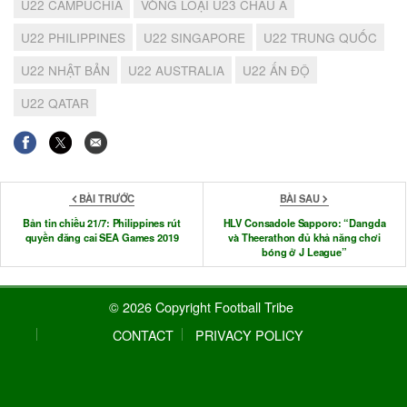
U22 CAMPUCHIA
VÒNG LOẠI U23 CHÂU Á
U22 PHILIPPINES
U22 SINGAPORE
U22 TRUNG QUỐC
U22 NHẬT BẢN
U22 AUSTRALIA
U22 ẤN ĐỘ
U22 QATAR
BÀI TRƯỚC
BÀI SAU
Bản tin chiều 21/7: Philippines rút
HLV Consadole Sapporo: “Dangda
quyền đăng cai SEA Games 2019
và Theerathon đủ khả năng chơi
bóng ở J League”
© 2026 Copyright Football Tribe
CONTACT
PRIVACY POLICY