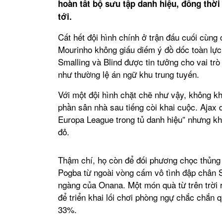
hoàn tất bộ sưu tập danh hiệu, đồng thờ
tới.
Cất hết đội hình chính ở trận đấu cuối cùng
Mourinho không giấu diếm ý đồ dốc toàn lực
Smalling và Blind được tin tưởng cho vai trò
như thường lệ án ngữ khu trung tuyến.
Với một đội hình chặt chẽ như vậy, không kh
phần sân nhà sau tiếng còi khai cuộc. Ajax 
Europa League trong tủ danh hiệu” nhưng k
đỏ.
Thậm chí, họ còn để đối phương chọc thủng 
Pogba từ ngoài vòng cấm vô tình đập chân 
ngàng của Onana. Một món quà từ trên trời 
để triển khai lối chơi phòng ngự chắc chắn 
33%.