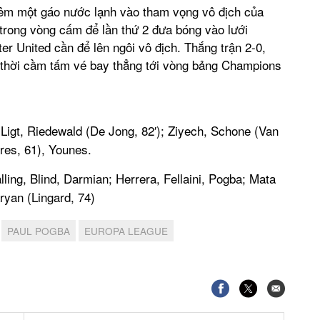
thêm một gáo nước lạnh vào tham vọng vô địch của
trong vòng cấm để lần thứ 2 đưa bóng vào lưới
r United cần để lên ngôi vô địch. Thắng trận 2-0,
 thời cầm tấm vé bay thẳng tới vòng bảng Champions
igt, Riedewald (De Jong, 82′); Ziyech, Schone (Van
res, 61), Younes.
ing, Blind, Darmian; Herrera, Fellaini, Pogba; Mata
ryan (Lingard, 74)
PAUL POGBA
EUROPA LEAGUE