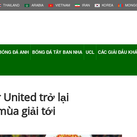
THAILAND
ARABIA
VIETNAM
IRAN
KOREA
MONGO
BÓNG ĐÁ ANH
BÓNG ĐÁ TÂY BAN NHA
UCL
CÁC GIẢI ĐẤU KH
United trở lại
ùa giải tới