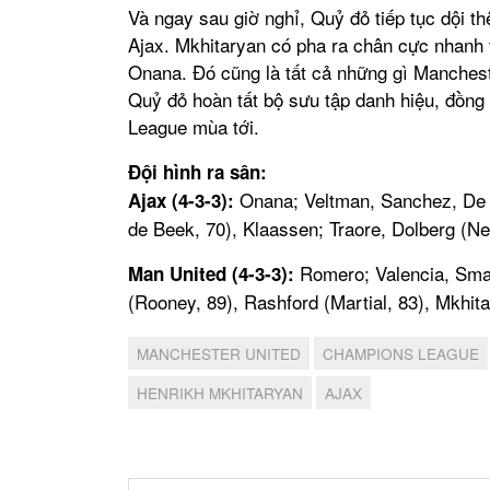
Và ngay sau giờ nghỉ, Quỷ đỏ tiếp tục dội 
Ajax. Mkhitaryan có pha ra chân cực nhanh 
Onana. Đó cũng là tất cả những gì Mancheste
Quỷ đỏ hoàn tất bộ sưu tập danh hiệu, đồng
League mùa tới.
Đội hình ra sân:
Onana; Veltman, Sanchez, De L
Ajax (4-3-3):
de Beek, 70), Klaassen; Traore, Dolberg (Ne
Romero; Valencia, Small
Man United (4-3-3):
(Rooney, 89), Rashford (Martial, 83), Mkhita
MANCHESTER UNITED
CHAMPIONS LEAGUE
HENRIKH MKHITARYAN
AJAX