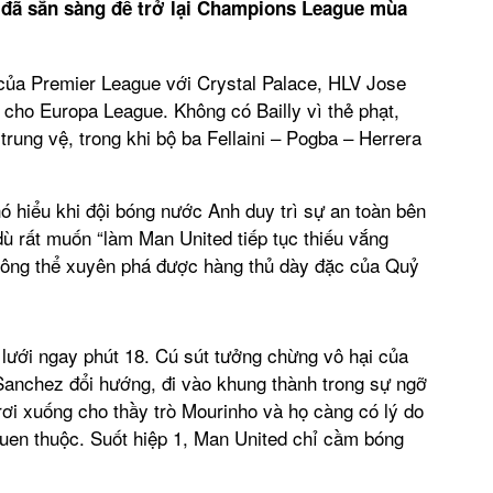
i đã sẵn sàng để trở lại Champions League mùa
 của Premier League với Crystal Palace, HLV Jose
 cho Europa League. Không có Bailly vì thẻ phạt,
 trung vệ, trong khi bộ ba Fellaini – Pogba – Herrera
ó hiểu khi đội bóng nước Anh duy trì sự an toàn bên
dù rất muốn “làm Man United tiếp tục thiếu vắng
hông thể xuyên phá được hàng thủ dày đặc của Quỷ
lưới ngay phút 18. Cú sút tưởng chừng vô hại của
Sanchez đổi hướng, đi vào khung thành trong sự ngỡ
rơi xuống cho thầy trò Mourinho và họ càng có lý do
quen thuộc. Suốt hiệp 1, Man United chỉ cầm bóng