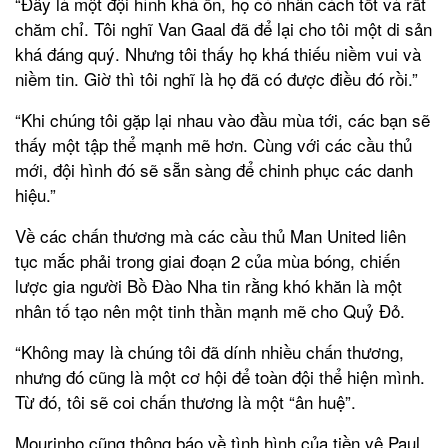
“Đây là một đội hình khá ổn, họ có nhân cách tốt và rất
chăm chỉ. Tôi nghĩ Van Gaal đã để lại cho tôi một di sản
khá đáng quý. Nhưng tôi thấy họ khá thiếu niềm vui và
niềm tin. Giờ thì tôi nghĩ là họ đã có được điều đó rồi.”
“Khi chúng tôi gặp lại nhau vào đầu mùa tới, các bạn sẽ
thấy một tập thể mạnh mẽ hơn. Cùng với các cầu thủ
mới, đội hình đó sẽ sẵn sàng để chinh phục các danh
hiệu.”
Về các chấn thương mà các cầu thủ Man United liên
tục mắc phải trong giai đoạn 2 của mùa bóng, chiến
lược gia người Bồ Đào Nha tin rằng khó khăn là một
nhân tố tạo nên một tinh thần mạnh mẽ cho Quỷ Đỏ.
“Không may là chúng tôi đã dính nhiều chấn thương,
nhưng đó cũng là một cơ hội để toàn đội thể hiện mình.
Từ đó, tôi sẽ coi chấn thương là một “ân huệ”.
Mourinho cũng thông báo về tình hình của tiền vệ Paul