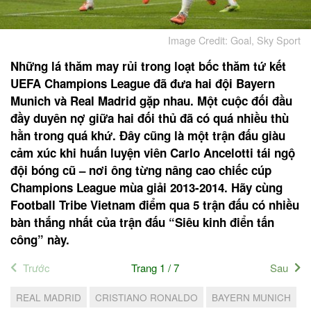
Image Credit: Goal, Sky Sport
Những lá thăm may rủi trong loạt bốc thăm tứ kết
UEFA Champions League đã đưa hai đội Bayern
Munich và Real Madrid gặp nhau. Một cuộc đối đầu
đầy duyên nợ giữa hai đối thủ đã có quá nhiều thù
hằn trong quá khứ. Đây cũng là một trận đấu giàu
cảm xúc khi huấn luyện viên Carlo Ancelotti tái ngộ
đội bóng cũ – nơi ông từng nâng cao chiếc cúp
Champions League mùa giải 2013-2014. Hãy cùng
Football Tribe Vietnam điểm qua 5 trận đấu có nhiều
bàn thắng nhất của trận đấu “Siêu kinh điển tấn
công” này.
Trước
Trang 1 / 7
Sau
REAL MADRID
CRISTIANO RONALDO
BAYERN MUNICH