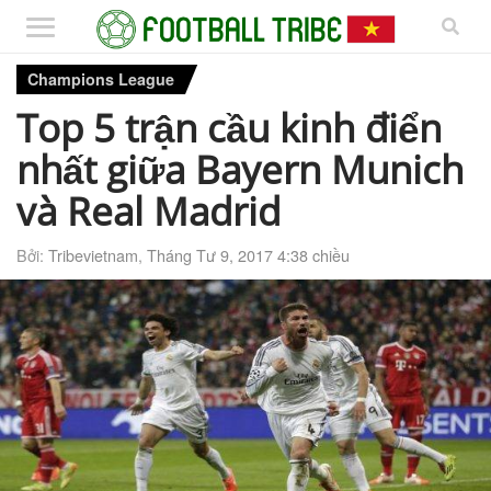
Champions League
Top 5 trận cầu kinh điển
nhất giữa Bayern Munich
và Real Madrid
Bởi:
Tribevietnam
,
Tháng Tư 9, 2017 4:38 chiều