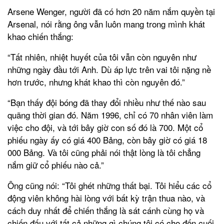
Arsene Wenger, người đã có hơn 20 năm nắm quyền tại
Arsenal, nói rằng ông vẫn luôn mang trong mình khát
khao chiến thắng:
“Tất nhiên, nhiệt huyết của tôi vẫn còn nguyên như
những ngày đầu tới Anh. Dù áp lực trên vai tôi nặng nề
hơn trước, nhưng khát khao thì còn nguyên đó.”
“Bạn thấy đội bóng đã thay đổi nhiều như thế nào sau
quãng thời gian đó. Năm 1996, chỉ có 70 nhân viên làm
việc cho đội, và tới bây giờ con số đó là 700. Một cổ
phiếu ngày ấy có giá 400 Bảng, còn bây giờ có giá 18
000 Bảng. Và tôi cũng phải nói thật lòng là tôi chẳng
nắm giữ cổ phiếu nào cả.”
Ông cũng nói: “Tôi ghét những thất bại. Tôi hiểu các cổ
động viên không hài lòng với bất kỳ trận thua nào, và
cách duy nhất để chiến thắng là sát cánh cùng họ và
chiến đấu với tất cả những gì chúng tôi có cho đến cuối