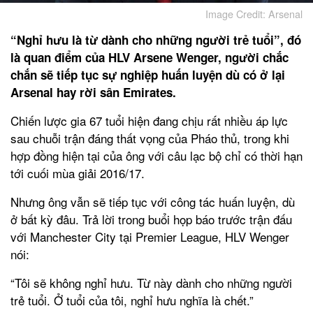
Image Credit: Arsenal
“Nghỉ hưu là từ dành cho những người trẻ tuổi”, đó
là quan điểm của HLV Arsene Wenger, người chắc
chắn sẽ tiếp tục sự nghiệp huấn luyện dù có ở lại
Arsenal hay rời sân Emirates.
Chiến lược gia 67 tuổi hiện đang chịu rất nhiều áp lực
sau chuỗi trận đáng thất vọng của Pháo thủ, trong khi
hợp đồng hiện tại của ông với câu lạc bộ chỉ có thời hạn
tới cuối mùa giải 2016/17.
Nhưng ông vẫn sẽ tiếp tục với công tác huấn luyện, dù
ở bất kỳ đâu. Trả lời trong buổi họp báo trước trận đấu
với Manchester City tại Premier League, HLV Wenger
nói:
“Tôi sẽ không nghỉ hưu. Từ này dành cho những người
trẻ tuổi. Ở tuổi của tôi, nghỉ hưu nghĩa là chết.”