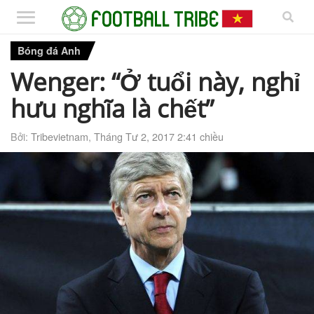
Bóng đá Anh
Wenger: “Ở tuổi này, nghỉ
hưu nghĩa là chết”
Bởi:
Tribevietnam
,
Tháng Tư 2, 2017 2:41 chiều