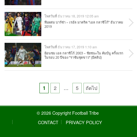
ธันวาคม 18, 2019 12:05 am
โพสวันที่
ทีมผสม บาร์ซ่า – เรอัล มาดริด “เอล กลาซิโก้” ธันวาคม
2019
ธันวาคม 17, 2019 1:10 am
โพสวันที่
ย้อนชม เอล กลาซิโก้ 2003 – ชัยชนะใน คัมป์นู ครั้งแรก
ในรอบ 20 ปีของ “ราชันชุดขาว” (มีคลิป)
Posts
1
2
…
5
ถัดไป
pagination
© 2026 Copyright Football Tribe
CONTACT
PRIVACY POLICY