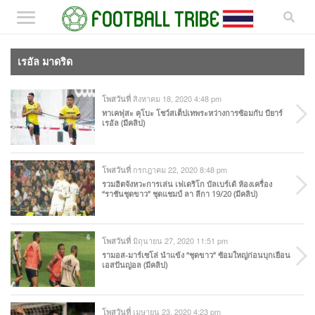
เรอัล มาดริด
สิงหาคม 18, 2020 4:48 pm
โพสวันที่
ทาเคฟุสะ คุโบะ โชว์สเต็ปเทพระหว่างการซ้อมกับ บียาร์
เรอัล (มีคลิป)
กรกฎาคม 22, 2020 8:48 pm
โพสวันที่
รวมฮิตจังหวะการเล่น เฟเดริโก บัลเบร์เด้ ห้องเครื่อง
“ราชันชุดขาว” ชุดแชมป์ ลา ลีกา 19/20 (มีคลิป)
มิถุนายน 27, 2020 11:51 pm
โพสวันที่
รามอส-มาร์เซโล่ นำแข้ง “ชุดขาว” ซ้อมใหญ่ก่อนบุกเยือน
เอสปันญ่อล (มีคลิป)
เมษายน 23, 2020 4:23 pm
โพสวันที่