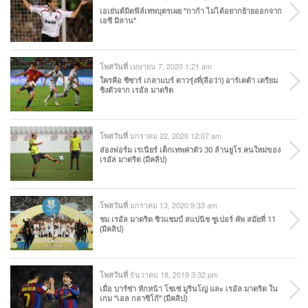
เอเย่นต์มิดฟิล์เทพบุตรเผย “กาก้า ไม่ได้อยากย้ายออกจาก
เอซี มิลาน”
เมษายน 7, 2020 1:21 am
โพสวันที่
ใครคือ ซีซาร์ เกลาแบร์ ดาวรุ่งที่(ลือว่า) อาร์เตต้า เตรียม
ชิงตัวจาก เรอัล มาดริด
มกราคม 22, 2020 12:07 am
โพสวันที่
ส่องฟอร์ม เรเนียร์ เด็กเทพค่าตัว 30 ล้านยูโร คนใหม่ของ
เรอัล มาดริด (มีคลิป)
มกราคม 13, 2020 9:33 am
โพสวันที่
ชม เรอัล มาดริด ซิวแชมป์ สแปนิช ซูเปอร์ คัพ สมัยที่ 11
(มีคลิป)
ธันวาคม 18, 2019 3:32 pm
โพสวันที่
เมื่อ บาร์ซ่า หักหน้า โชเซ่ มูรินโญ่ และ เรอัล มาดริด ใน
เกม “เอล กลาซิโก้” (มีคลิป)