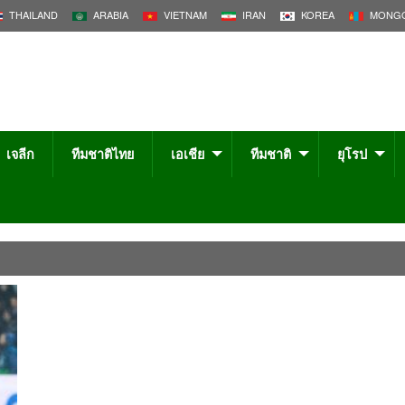
THAILAND
ARABIA
VIETNAM
IRAN
KOREA
MONGO
เจลีก
ทีมชาติไทย
เอเชีย
ทีมชาติ
ยุโรป