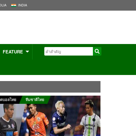
LIA
INDIA
FEATURE
ุตบอลไทย
ทีมชาติไทย