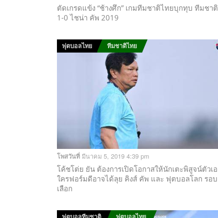
ตัดเกรดแข้ง “ช้างศึก” เกมทีมชาติไทยบุกทุบ ทีมชาติ
1-0 ไชน่า คัพ 2019
ฟุตบอลไทย
ทีมชาติไทย
มีนาคม 5, 2019 4:39 pm
โพสวันที่
โค้ชโต่ย ยัน ต้องการเปิดโอกาสให้นักเตะพิสูจน์ตัวเอ
ใครฟอร์มดีอาจได้ลุย คิงส์ คัพ และ ฟุตบอลโลก รอบ
เลือก
ฟุตบอลทีมชาติ
ฟุตบอลไทย