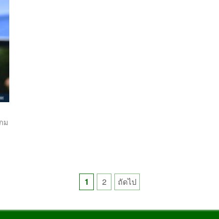
เกม
Posts
1
2
ถัดไป
pagination