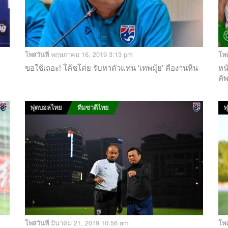
พฤษภาคม 16, 2019 3:13 pm
โพสวันที่
โพส
ขอใช้เถอะ! โค้ชโต่ย รับหาตัวแทน ‘เทพมุ้ย’ คืองานหิน
หน
คัพ
ฟุตบอลไทย
ทีมชาติไทย
ฟ
มีนาคม 21, 2019 10:56 am
โพสวันที่
โพส