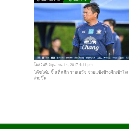
มิถุนายน 14, 2017 4:41 pm
โพสวันที่
โค้ชโต่ย ชี้ แท็คติก รายเยวัช ช่วยแข้งช้างศึกเข้าใจ
ง่ายขึ้น