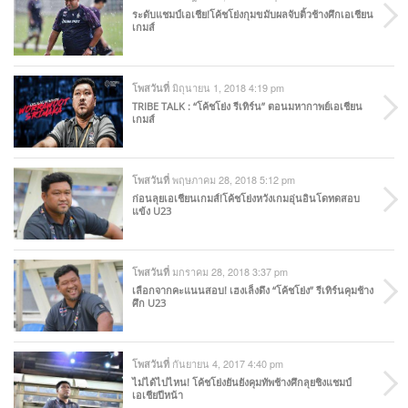
ระดับแชมป์เอเชีย!โค้ชโย่งกุมขมับผลจับติ้วช้างศึกเอเชียน
เกมส์
มิถุนายน 1, 2018 4:19 pm
โพสวันที่
TRIBE TALK : “โค้ชโย่ง รีเทิร์น” ตอนมหากาพย์เอเชียน
เกมส์
พฤษภาคม 28, 2018 5:12 pm
โพสวันที่
ก่อนลุยเอเชียนเกมส์!โค้ชโย่งหวังเกมอุ่นอินโดทดสอบ
แข้ง U23
มกราคม 28, 2018 3:37 pm
โพสวันที่
เลือกจากคะแนนสอบ! เฮงเล็งดึง “โค้ชโย่ง” รีเทิร์นคุมช้าง
ศึก U23
กันยายน 4, 2017 4:40 pm
โพสวันที่
ไม่ได้ไปไหน! โค้ชโย่งยันยังคุมทัพช้างศึกลุยชิงแชมป์
เอเชียปีหน้า