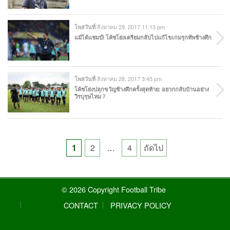
สิงหาคม 29, 2017 11:13 pm
โพสวันที่
แม้ได้แชมป์! โค้ชโย่งเตรียมกลับไปแก้ไขเกมรุกทัพช้างศึก
สิงหาคม 28, 2017 3:45 pm
โพสวันที่
โค้ชโย่งปลุกขวัญช้างศึกครั้งสุดท้าย: อยากกลับบ้านอย่าง
วีรบุรุษไหม ?
Posts
1
2
…
4
ถัดไป
pagination
© 2026 Copyright Football Tribe
CONTACT
PRIVACY POLICY