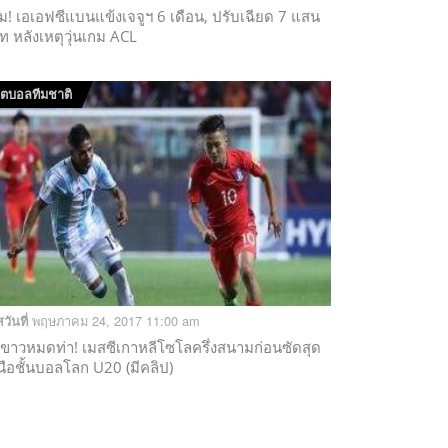
วม! เอเอฟซีแบนแข้งเจจูฯ 6 เดือน, ปรับเฉียด 7 แสน
ท หลังเหตุวุ่นเกม ACL
ุตบอลทีมชาติ
พฤษภาคม 24, 2017 11:00 am
วันที่
าขาวหมดท่า! เมสซีเกาหลีโซโลครึ่งสนามก่อนซัดสุด
นือชั้นบอลโลก U20 (มีคลิป)