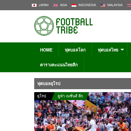
JAPAN
ASIA
INDONESIA
MALAYSIA
HOME
ฟุตบอลโลก
ฟุตบอลไทย
ตารางคะแนนไทยลีก
ฟุตบอลยุโรป
ยุโรป
ยูฟ่า เนชั่นส์ ลีก