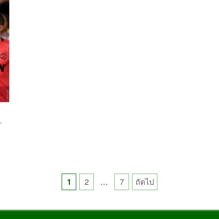
–
Posts
1
2
…
7
ถัดไป
pagination