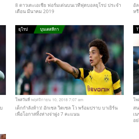
8 ดาวเตะเอเชีย ฟอร์มเด่นบนเวทีฟุตบอลยุโรป ประจำ
อัล
เดือน มีนาคม 2019
หร
ยุโรป
บุนเดสลีกา
T
พฤศจิกายน 10, 2018 7:07 am
โพสวันที่
โพส
ับ
เด็กกำลังห้าว! อักเซล วิตเซล โว พร้อมปราบ บาเยิร์น
สน
เพื่อโอกาสทิ้งห่างจ่าฝูง 7 คะแนน
เน
อย