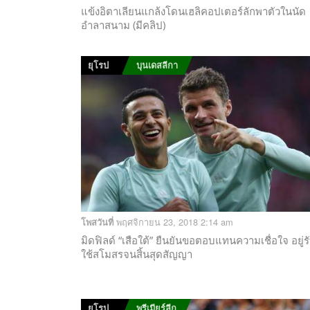
แข้งอิตาเลียนแกล้งโดนเฮลิคอปเตอร์ลักพาตัวในนัด
อำลาสนาม (มีคลิป)
ยุโรป
บุนเดสลีกา
พฤศจิกายน 23, 2018 2:14 am
โพสวันที่
มิดฟิลด์ “เสือใต้” ยืนยันขอตอบแทนความเชื่อใจ อยู่ร
ใช้สโมสรจนสิ้นสุดสัญญา
ยุโรป
พรีเมียร์ลีก