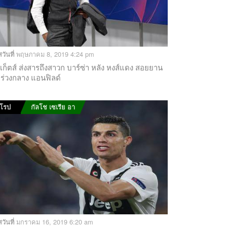
พฤษภาคม 8, 2019 4:24 pm
วันที่
สเก็ตส์ ส่งสารถึงสาวก บาร์ซ่า หลัง หงส์แดง สอยยาน
่ร่วงกลาง แอนฟิลด์
ุโรป
กัลโช เซเรีย อา
มกราคม 16, 2019 6:20 am
วันที่