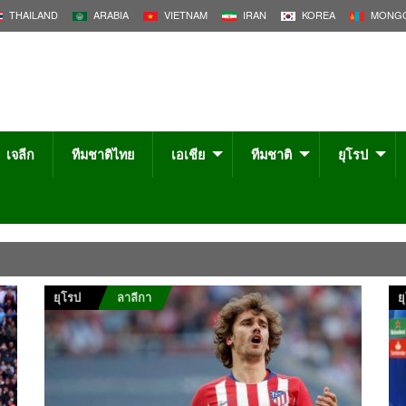
THAILAND
ARABIA
VIETNAM
IRAN
KOREA
MONGO
เจลีก
ทีมชาติไทย
เอเชีย
ทีมชาติ
ยุโรป
ยุโรป
ลาลีกา
ย