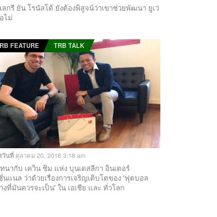
เลกรี ยัน โรนัลโด้ ยังต้องพิสูจน์ว่าเขาช่วยพัฒนา ยูเว่
ือไม่
RB FEATURE
TRB TALK
ตุลาคม 20, 2018 3:18 am
วันที่
ทนากับ เควิน ซิม แห่ง บุนเดสลีกา อินเตอร์
ชั่นแนล ว่าด้วยเรื่องการเจริญเติบโตของ ‘ฟุตบอล
่างที่มันควรจะเป็น’ ใน เอเชีย และ ทั่วโลก