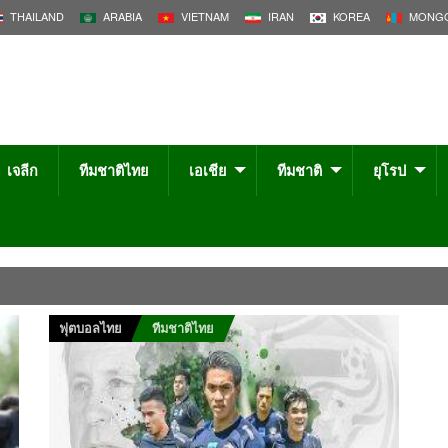
THAILAND
ARABIA
VIETNAM
IRAN
KOREA
MONGO
เจลีก
ทีมชาติไทย
เอเชีย
ทีมชาติ
ยุโรป
ฟุตบอลไทย
ทีมชาติไทย