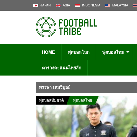
JAPAN
ASIA
INDONESIA
MALAYSIA
HOME
ฟุตบอลโลก
ฟุตบอลไทย
ตารางคะแนนไทยลีก
พรรษา เหมวิบูลย์
ฟุตบอลทีมชาติ
ฟุตบอลไทย