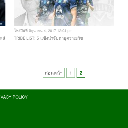
มิถุนายน 4, 2017 12:04 pm
โพสวันที่
ลส์
TRIBE LIST: 5 แข้งน่าจับตายุคราเยวัช
Posts
ก่อนหน้า
1
2
pagination
IVACY POLICY