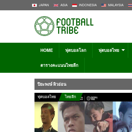
JAPAN
ASIA
INDONESIA
MALAYSIA
HOME
ฟุตบอลโลก
ฟุตบอลไทย
ตารางคะแนนไทยลีก
ปิยะพงษ์ ผิวอ่อน
ฟุตบอลไทย
ไทยลีก