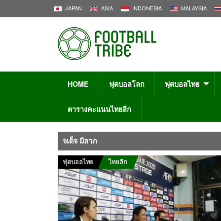
JAPAN
ASIA
INDONESIA
MALAYSIA
HOME
ฟุตบอลโลก
ฟุตบอลไทย
ตารางคะแนนไทยลีก
จเด็จ มีลาภ
ฟุตบอลไทย
ไทยลีก