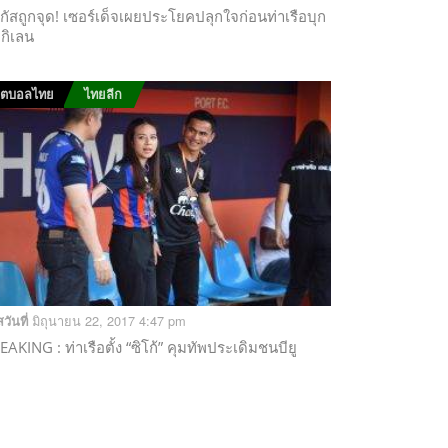
กัสถูกจุด! เซอร์เด็จเผยประโยคปลุกใจก่อนท่าเรือบุก
บกิเลน
ุตบอลไทย
ไทยลีก
มิถุนายน 22, 2017 4:47 pm
วันที่
AKING : ท่าเรือตั้ง “ซิโก้” คุมทัพประเดิมชนบียู