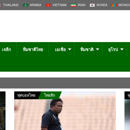
THAILAND
ARABIA
VIETNAM
IRAN
KOREA
MONGO
เจลีก
ทีมชาติไทย
เอเชีย
ทีมชาติ
ยุโรป
ฟุตบอลไทย
ไทยลีก
ฟ