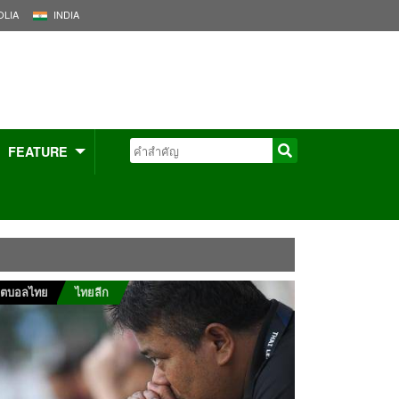
LIA
INDIA
FEATURE
ุตบอลไทย
ไทยลีก