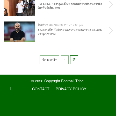
BREAKING : ศราวุฒิเดี้ยงขอถอนตัวช้างศึกราเยวัชดึง
จักรพันธ์เสียบแทน
เมษายน 30, 2017 12:03 pm
โพสวันที่
ต้องอย่างนี้สิ! โปโปวิช กดว้าวฟอร์มจักรพันธ์ และแข้ง
ดาวรุ่งปราสาท
Posts
ก่อนหน้า
1
2
pagination
© 2026 Copyright Football Tribe
CONTACT
PRIVACY POLICY