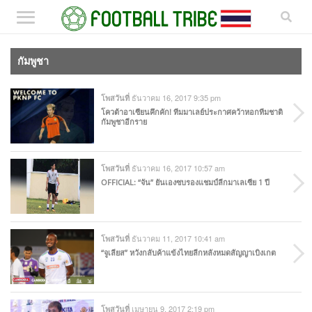
กัมพูชา
ธันวาคม 16, 2017 9:35 pm
โพสวันที่
โควต้าอาเซียนคึกคัก! ทีมมาเลย์ประกาศคว้าหอกทีมชาติ
กัมพูชาอีกราย
ธันวาคม 16, 2017 10:57 am
โพสวันที่
OFFICIAL: “จัน” ยันเองซบรองแชมป์ลีกมาเลเซีย 1 ปี
ธันวาคม 11, 2017 10:41 am
โพสวันที่
“จูเลียส” หวังกลับค้าแข้งไทยลีกหลังหมดสัญญาเบิงเกต
เมษายน 9, 2017 2:19 pm
โพสวันที่