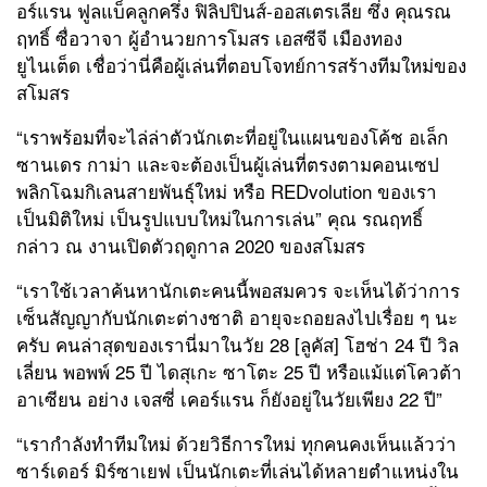
อร์แรน ฟูลแบ็คลูกครึ่ง ฟิลิปปินส์-ออสเตรเลีย ซึ่ง คุณรณ
ฤทธิ์ ซื่อวาจา ผู้อำนวยการโมสร เอสซีจี เมืองทอง
ยูไนเต็ด เชื่อว่านี่คือผู้เล่นที่ตอบโจทย์การสร้างทีมใหม่ของ
สโมสร
“เราพร้อมที่จะไล่ล่าตัวนักเตะที่อยู่ในแผนของโค้ช อเล็ก
ซานเดร กาม่า และจะต้องเป็นผู้เล่นที่ตรงตามคอนเซป
พลิกโฉมกิเลนสายพันธุ์ใหม่ หรือ REDvolution ของเรา
เป็นมิติใหม่ เป็นรูปแบบใหม่ในการเล่น” คุณ รณฤทธิ์
กล่าว ณ งานเปิดตัวฤดูกาล 2020 ของสโมสร
“เราใช้เวลาค้นหานักเตะคนนี้พอสมควร จะเห็นได้ว่าการ
เซ็นสัญญากับนักเตะต่างชาติ อายุจะถอยลงไปเรื่อย ๆ นะ
ครับ คนล่าสุดของเรานี่มาในวัย 28 [ลูคัส] โฮช่า 24 ปี วิล
เลี่ยน พอพพ์ 25 ปี ไดสุเกะ ซาโตะ 25 ปี หรือแม้แต่โควต้า
อาเซียน อย่าง เจสซี่ เคอร์แรน ก็ยังอยู่ในวัยเพียง 22 ปี”
“เรากำลังทำทีมใหม่ ด้วยวิธีการใหม่ ทุกคนคงเห็นแล้วว่า
ซาร์เดอร์ มิร์ซาเยฟ เป็นนักเตะที่เล่นได้หลายตำแหน่งใน