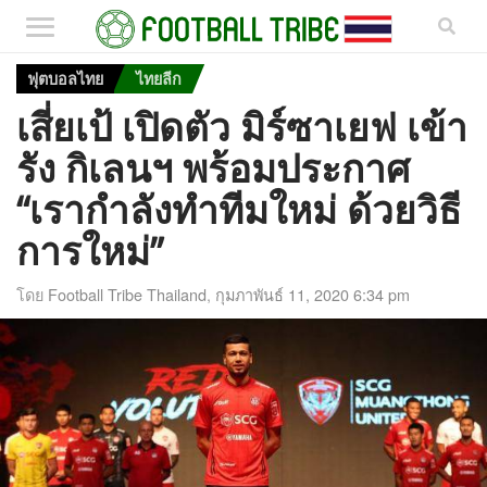
ฟุตบอลไทย
ไทยลีก
เสี่ยเป้ เปิดตัว มิร์ซาเยฟ เข้า
รัง กิเลนฯ พร้อมประกาศ
“เรากำลังทำทีมใหม่ ด้วยวิธี
การใหม่”
โดย
Football Tribe Thailand
,
กุมภาพันธ์ 11, 2020 6:34 pm