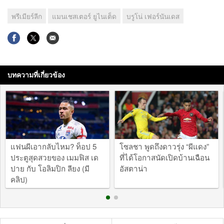
พรีเมียร์ลีก
แมนเชสเตอร์ ยูไนเต็ด
บรูโน่ เฟอร์นันเดส
บทความที่เกี่ยวข้อง
แฟนผีเอากลับไหม? ท็อป 5
โซลชา พูดถึงดาวรุ่ง “ผีแดง”
ประตูสุดสวยของ เมมฟิส เด
ที่ได้โอกาสนัดเปิดบ้านเฉือน
ปาย กับ โอลิมปิก ลียง (มี
อัสตาน่า
คลิป)