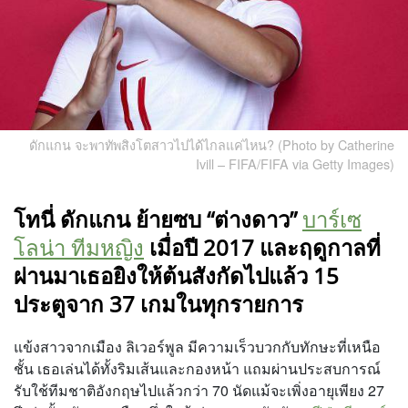
ดักแกน จะพาทัพสิงโตสาวไปได้ไกลแค่ไหน? (Photo by Catherine
Ivill – FIFA/FIFA via Getty Images)
โทนี่ ดักแกน ย้ายซบ “ต่างดาว”
บาร์เซ
โลน่า ทีมหญิง
เมื่อปี 2017 และฤดูกาลที่
ผ่านมาเธอยิงให้ต้นสังกัดไปแล้ว 15
ประตูจาก 37 เกมในทุกรายการ
แข้งสาวจากเมือง ลิเวอร์พูล มีความเร็วบวกกับทักษะที่เหนือ
ชั้น เธอเล่นได้ทั้งริมเส้นและกองหน้า แถมผ่านประสบการณ์
รับใช้ทีมชาติอังกฤษไปแล้วกว่า 70 นัดแม้จะเพิ่งอายุเพียง 27