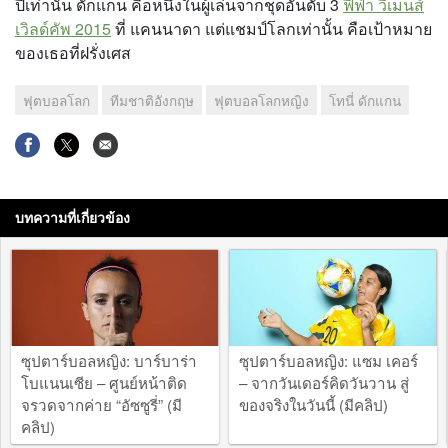
ปีเท่านั้น ดักแกน คือหนึ่งในผู้เล่นจากชุดอันดับ 3
ฟีฟ่า วีเมนส์
เวิลด์คัพ 2015
ที่ แคนนาดา แต่แชมป์โลกเท่านั้น คือเป้าหมาย
ของเธอที่ฝรั่งเศส
ฟุตบอลโลก
ทีมชาติอังกฤษ
ฟุตบอลโลกหญิง
โทนี่ ดักแกน
บทความที่เกี่ยวข้อง
ซุปตาร์บอลหญิง: บาร์บาร่า
ซุปตาร์บอลหญิง: แซม เคอร์
โบแนนเซีย – ศูนย์หน้าติด
– จากวันเดอร์คิดวันวาน สู่
จรวดจากค่าย “อัซซูรี่” (มี
ของจริงในวันนี้ (มีคลิป)
คลิป)