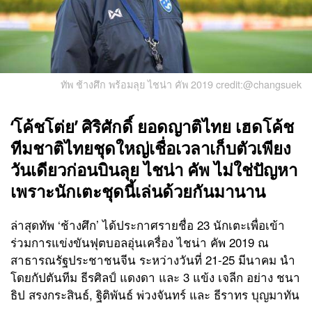
ทัพ ช้างศึก พร้อมลุย ไชน่า คัพ 2019 credit:@changsuek
‘โค้ชโต่ย’ ศิริศักดิ์ ยอดญาติไทย เฮดโค้ช
ทีมชาติไทยชุดใหญ่เชื่อเวลาเก็บตัวเพียง
วันเดียวก่อนบินลุย ไชน่า คัพ ไม่ใช่ปัญหา
เพราะนักเตะชุดนี้เล่นด้วยกันมานาน
ล่าสุดทัพ ‘ช้างศึก’ ได้ประกาศรายชื่อ 23 นักเตะเพื่อเข้า
ร่วมการแข่งขันฟุตบอลอุ่นเครื่อง ไชน่า คัพ 2019 ณ
สาธารณรัฐประชาชนจีน ระหว่างวันที่ 21-25 มีนาคม นำ
โดยกัปตันทีม ธีรศิลป์ แดงดา และ 3 แข้ง เจลีก อย่าง ชนา
ธิป สรงกระสินธ์, ฐิติพันธ์ พ่วงจันทร์ และ ธีราทร บุญมาทัน