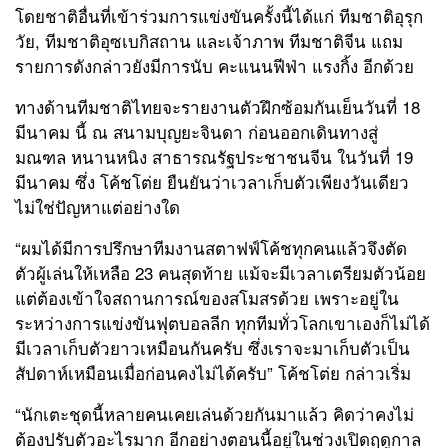
โดยชาติอื่นที่เข้าร่วมการแข่งขันครั้งนี้ได้แก่ ทีมชาติอุรุก
วัย, ทีมชาติอุซเบกิสถาน และเจ้าภาพ ทีมชาติจีน แถม
รายการดังกล่าวยังมีการนับ คะแนนฟีฟ่า แรงกิ้ง อีกด้วย
ทางด้านทีมชาติไทยจะรายงานตัวฝึกซ้อมกันเย็นวันที่ 18
มีนาคม นี้ ณ สนามบุญยะจินดา ก่อนออกเดินทางสู่
มณฑล หนานหนิง สาธารณรัฐประชาชนจีน ในวันที่ 19
มีนาคม ซึ่ง โค้ชโต่ย ยืนยันว่าเวลาเก็บตัวเพียงวันเดียว
ไม่ใช่ปัญหาแต่อย่างใด
“ผมได้มีการปรึกษาทีมงานสตาฟฟ์โค้ชทุกคนแล้วจึงตัด
ตัวผู้เล่นให้เหลือ 23 คนสุดท้าย แม้จะมีเวลาเตรียมตัวน้อย
แต่ต้องเข้าใจสถานการณ์ของสโมสรด้วย เพราะอยู่ใน
ระหว่างการแข่งขันฟุตบอลลีก ทุกทีมทั่วโลกเขาเองก็ไม่ได้
มีเวลาเก็บตัวยาวเหมือนกันครับ ซึ่งเราจะมาเก็บตัวเป็น
สัปดาห์เหมือนเมื่อก่อนคงไม่ได้ครับ” โค้ชโต่ย กล่าวเริ่ม
“นักเตะชุดนี้หลายคนเคยเล่นด้วยกันมาแล้ว คิดว่าคงไม่
ต้องปรับตัวอะไรมาก อีกอย่างตอนนี้อยู่ในช่วงเปิดฤดูกาล