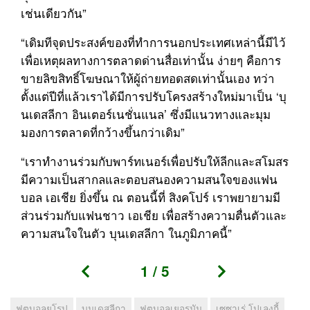
เช่นเดียวกัน”
“เดิมทีจุดประสงค์ของที่ทำการนอกประเทศเหล่านี้มีไว้
เพื่อเหตุผลทางการตลาดด่านสื่อเท่านั้น ง่ายๆ คือการ
ขายลิขสิทธิ์โฆษณาให้ผู้ถ่ายทอดสดเท่านั้นเอง ทว่า
ตั้งแต่ปีที่แล้วเราได้มีการปรับโครงสร้างใหม่มาเป็น ‘บุ
นเดสลีกา อินเตอร์เนชั่นแนล’ ซึ่งมีแนวทางและมุม
มองการตลาดที่กว้างขึ้นกว่าเดิม”
“เราทำงานร่วมกับพาร์ทเนอร์เพื่อปรับให้ลีกและสโมสร
มีความเป็นสากลและตอบสนองความสนใจของแฟน
บอล เอเชีย ยิ่งขึ้น ณ ตอนนี้ที่ สิงคโปร์ เราพยายามมี
ส่วนร่วมกับแฟนชาว เอเชีย เพื่อสร้างความตื่นตัวและ
ความสนใจในตัว บุนเดสลีกา ในภูมิภาคนี้”
1
/
5
ฟุตบอลยุโรป
บุนเดสลีกา
ฟุตบอลเยอรมัน
เซซาเร่ โปเลงกี้