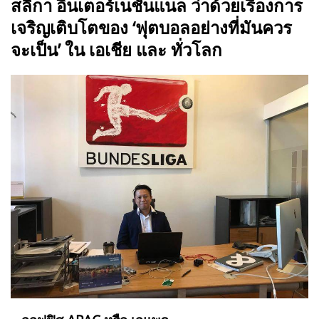
สลีกา อินเตอร์เนชั่นแนล ว่าด้วยเรื่องการ
เจริญเติบโตของ ‘ฟุตบอลอย่างที่มันควร
จะเป็น’ ใน เอเชีย และ ทั่วโลก