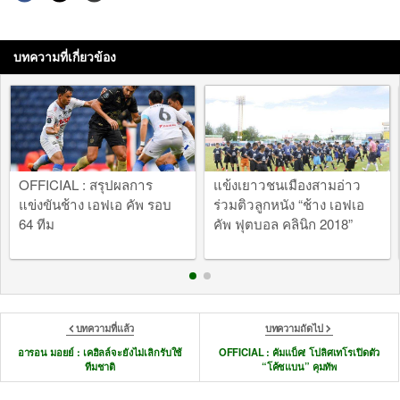
บทความที่เกี่ยวข้อง
OFFICIAL : สรุปผลการ
แข้งเยาวชนเมืองสามอ่าว
แข่งขันช้าง เอฟเอ คัพ รอบ
ร่วมติวลูกหนัง “ช้าง เอฟเอ
64 ทีม
คัพ ฟุตบอล คลินิก 2018”
บทความที่แล้ว
บทความถัดไป
อารอน มอยย์ : เคฮิลล์จะยังไม่เลิกรับใช้
OFFICIAL : คัมแบ็ค! โปลิศเทโรเปิดตัว
ทีมชาติ
“โค้ชแบน” คุมทัพ