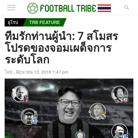
ยุโรป
TRB FEATURE
ทีมรักท่านผู้นำ: 7 สโมสร
โปรดของจอมเผด็จการ
ระดับโลก
โดย ,
มิถุนายน 13, 2018 1:47 pm